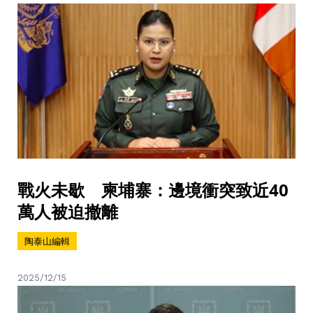
戰火未歇 柬埔寨：邊境衝突致近40
萬人被迫撤離
陶泰山編輯
2025/12/15