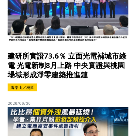
建研所實證73.6％ 立面光電補城市綠
電 光電新制8月上路 中央實證與桃園
場域形成淨零建築推進鏈
陶泰山／桃園
2026/06/30