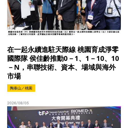
在一起永續進駐天際線 桃園育成淨零
國際隊 侯佳齡推動0－1、1－10、10
－N，串聯技術、資本、場域與海外
市場
陶泰山／桃園
2026/08/05