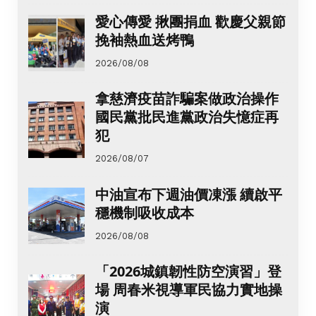
愛心傳愛 揪團捐血 歡慶父親節
挽袖熱血送烤鴨
2026/08/08
拿慈濟疫苗詐騙案做政治操作
國民黨批民進黨政治失憶症再
犯
2026/08/07
中油宣布下週油價凍漲 續啟平
穩機制吸收成本
2026/08/08
「2026城鎮韌性防空演習」登
場 周春米視導軍民協力實地操
演