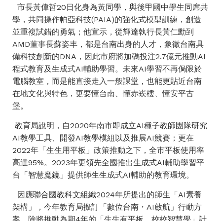
市長黃偉哲20日化身為黃同學，與後甲國中學生同席共
學，共同操作帕亞科技(PAIA)的強化式模型訓練，創造
並重複試錯的勇氣；他宣示，從輝達執行長黃仁勳到
AMD董事長蘇姿丰，都是台南出身的人才，象徵台南具
備科技創新的DNA，因此市府將加碼投注2.7億元推動AI
程式教育及生成式AI輔助學習。未來AI學習不再侷限於
電腦教室，而是能直接走入一般課堂，也能更貼近台南
在地文化與特色，更要懂台南、懂赤崁樓、懂安平古
堡。
教育局說明，自2020年南市即成立AI種子教師團隊研究
AI教學工具、開發AI教學模組以及推展AI競賽；更在
2022年「生生用平板」政策推動之下，全市平板使用率
高達95%。2023年更領先全國推出生成式AI輔助學習平
台「智慧魔鏡」提供師生生成式AI輔助的教育環境。
因應聯合國教科文組織2024年所提出的師生「AI素養
架構」，今年教育局擬訂「數位台南・AI啟航」行動方
案，除將推動為期4年的「生生有平板、校校智慧學」計