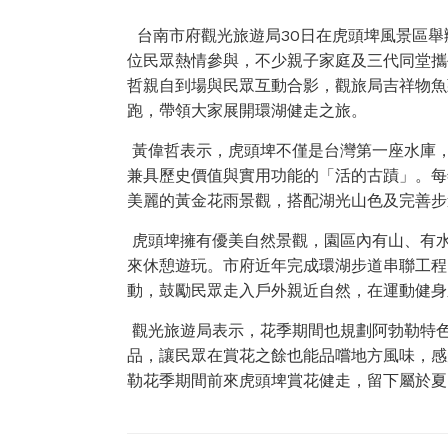
台南市府觀光旅遊局30日在虎頭埤風景區舉
位民眾熱情參與，不少親子家庭及三代同堂攜
哲親自到場與民眾互動合影，觀旅局吉祥物魚
跑，帶領大家展開環湖健走之旅。
黃偉哲表示，虎頭埤不僅是台灣第一座水庫，
兼具歷史價值與實用功能的「活的古蹟」。每
美麗的黃金花雨景觀，搭配湖光山色及完善
虎頭埤擁有優美自然景觀，園區內有山、有
來休憩遊玩。市府近年完成環湖步道串聯工程
動，鼓勵民眾走入戶外親近自然，在運動健身
觀光旅遊局表示，花季期間也規劃阿勃勒特色
品，讓民眾在賞花之餘也能品嚐地方風味，感
勒花季期間前來虎頭埤賞花健走，留下屬於夏