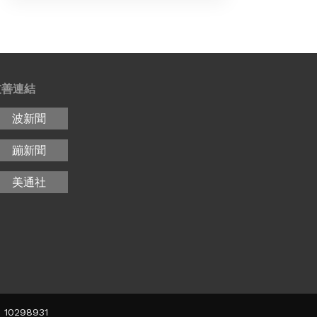
友善連結
波新聞
蹦新聞
美通社
10298931