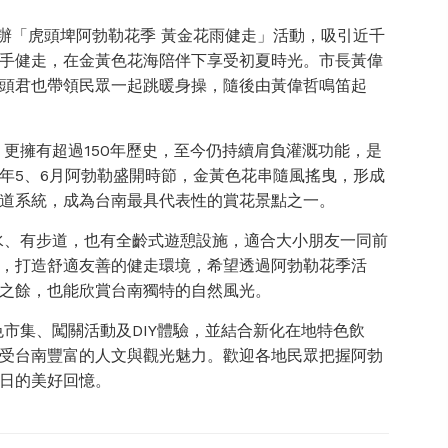
辦「虎頭埤阿勃勒花季 黃金花雨健走」活動，吸引近千
手健走，在金黃色花海陪伴下享受初夏時光。市長黃偉
頭君也帶領民眾一起跳暖身操，隨後由黃偉哲鳴笛起
更擁有超過150年歷史，至今仍持續肩負灌溉功能，是
年5、6月阿勃勒盛開時節，金黃色花串隨風搖曳，形成
步道系統，成為台南最具代表性的賞花景點之一。
水、有步道，也有全齡式遊憩設施，適合大小朋友一同前
，打造舒適友善的健走環境，希望透過阿勃勒花季活
之餘，也能欣賞台南獨特的自然風光。
市集、闖關活動及DIY體驗，並結合新化在地特色飲
受台南豐富的人文與觀光魅力。歡迎各地民眾把握阿勃
日的美好回憶。