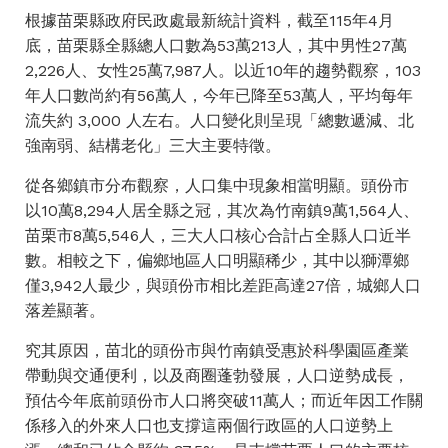
根據苗栗縣政府民政處最新統計資料，截至115年4月
底，苗栗縣全縣總人口數為53萬213人，其中男性27萬
2,226人、女性25萬7,987人。以近10年的趨勢觀察，103
年人口數尚約有56萬人，今年已降至53萬人，平均每年
流失約 3,000 人左右。人口變化則呈現「總數遞減、北
強南弱、結構老化」三大主要特徵。
從各鄉鎮市分布觀察，人口集中現象相當明顯。頭份市
以10萬8,294人居全縣之冠，其次為竹南鎮9萬1,564人、
苗栗市8萬5,546人，三大人口核心合計占全縣人口近半
數。相較之下，偏鄉地區人口明顯稀少，其中以獅潭鄉
僅3,942人最少，與頭份市相比差距高達27倍，城鄉人口
落差顯著。
​究其原因，苗北的頭份市與竹南鎮受惠於科學園區產業
帶動與交通便利，以及商圈蓬勃發展，人口逆勢成長，
預估今年底前頭份市人口將突破11萬人；而近年因工作關
係移入的外來人口也支撐這兩個行政區的人口逆勢上