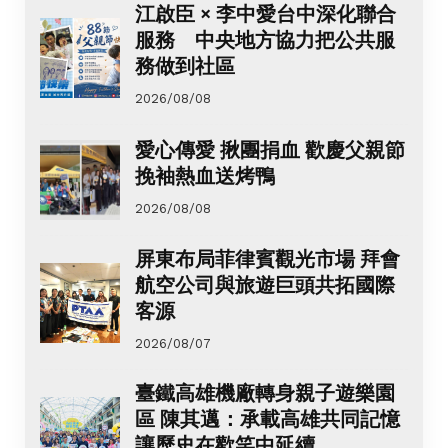
江啟臣 × 李中愛台中深化聯合
服務 中央地方協力把公共服
務做到社區
2026/08/08
愛心傳愛 揪團捐血 歡慶父親節
挽袖熱血送烤鴨
2026/08/08
屏東布局菲律賓觀光市場 拜會
航空公司與旅遊巨頭共拓國際
客源
2026/08/07
臺鐵高雄機廠轉身親子遊樂園
區 陳其邁：承載高雄共同記憶
讓歷史在歡笑中延續