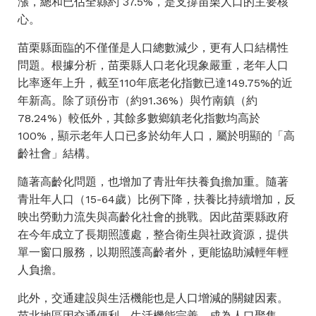
漲，總和已佔全縣約 37.5%，是支撐苗栗人口的主要核
心。
苗栗縣面臨的不僅僅是人口總數減少，更有人口結構性
問題。根據分析，苗栗縣人口老化現象嚴重，老年人口
比率逐年上升，截至110年底老化指數已達149.75%的近
年新高。除了頭份市（約91.36%）與竹南鎮（約
78.24%）較低外，其餘多數鄉鎮老化指數均高於
100%，顯示老年人口已多於幼年人口，屬於明顯的「高
齡社會」結構。
​隨著高齡化問題，也增加了青壯年扶養負擔加重。隨著
青壯年人口（15-64歲）比例下降，扶養比持續增加，反
映出勞動力流失與高齡化社會的挑戰。因此苗栗縣政府
在今年成立了長期照護處，整合衛生與社政資源，提供
單一窗口服務，以期照護高齡者外，更能協助減輕年輕
人負擔。
此外，交通建設與生活機能也是人口增減的關鍵因素。
苗北地區因交通便利、生活機能完善，成為人口聚集