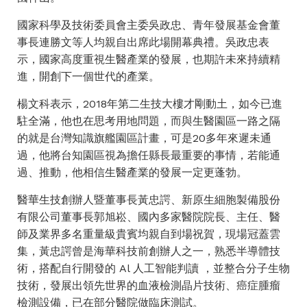
國家科學及技術委員會主委吳政忠、青年發展基金會董
事長連勝文等人均親自出席此場開幕典禮。吳政忠表
示，國家高度重視生醫產業的發展，也期許未來持續精
進，開創下一個世代的產業。
楊文科表示，2018年第二生技大樓才剛動土，如今已進
駐全滿，他也在思考用地問題，而與生醫園區一路之隔
的就是台灣知識旗艦園區計畫，可是20多年來遲未通
過，他將台知園區視為擔任縣長最重要的事情，若能通
過、推動，他相信生醫產業的發展一定更蓬勃。
醫華生技創辦人暨董事長黃忠諤、新原生細胞製備股份
有限公司董事長郭旭崧、國內多家醫院院長、主任、醫
師及業界多名重量級貴賓均親自到場祝賀，現場冠蓋雲
集，黃忠諤曾是海華科技前創辦人之一，熟悉半導體技
術，搭配自行開發的 Al 人工智能判讀 ，並整合分子生物
技術，發展出領先世界的血液檢測晶片技術、癌症腫瘤
檢測設備，已在部分醫院做臨床測試。