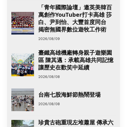
「青年國際論壇」邀英美韓百
萬創作YouTuber打卡高雄 莎
白、尹到怡、大豐首度同台
揭密無國界數位遊牧工作術
2026/08/09
臺鐵高雄機廠轉身親子遊樂園
區 陳其邁：承載高雄共同記憶
讓歷史在歡笑中延續
2026/08/08
台南七股海鮮節熱鬧登場
2026/08/08
珍貴古砲重現左堆蕭屋 傳承六