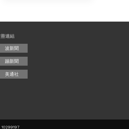
友善連結
波新聞
蹦新聞
美通社
10299197