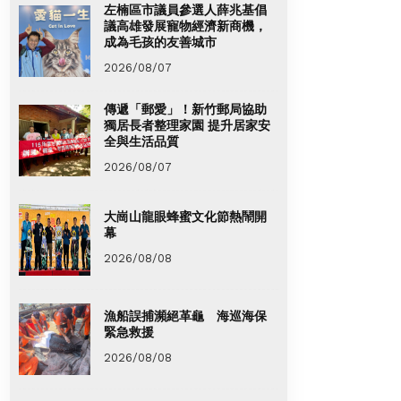
左楠區市議員參選人薛兆基倡
議高雄發展寵物經濟新商機，
成為毛孩的友善城市
2026/08/07
傳遞「郵愛」！新竹郵局協助
獨居長者整理家園 提升居家安
全與生活品質
2026/08/07
大崗山龍眼蜂蜜文化節熱鬧開
幕
2026/08/08
漁船誤捕瀕絕革龜 海巡海保
緊急救援
2026/08/08