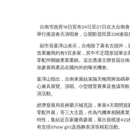
台南市政府16日宣布24日至27日在大台南
舉行搖滾春天演唱會，公開歡迎民眾228連
副市長葉澤山表示，台南除了著名古蹟外，
造業廠商約有5百多家，其中不乏隱形冠軍企
零配件關鍵產業重鎮。這次透過主辦首屆台南
加參展商產品在國內外的曝光機會。
葉澤山指出，台南車展結束隔天晚間將加碼舉辦
心兼具展覽、演唱、小型體育賽事及會議等軟
演活動。
經濟發展局長林榮川補充說，車展4天期間規
零配件展」等三大主題，作為汽機車相關產業
特性，集結近百家廠商參展，展出規模達422
有安排Show girl及熱舞表演等精彩活動。