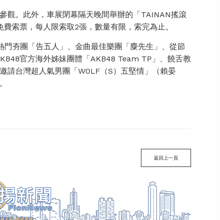
觀。此外，車展閉幕隔天晚間舉辦的「TAINAN搖滾
放免費索票，每人限索取2張，數量有限，索完為止。
熱門夯團「告五人」、金曲最佳樂團「麋先生」、從節
B48官方海外姊妹團體「AKB48 Team TP」、饒舌教
邀請台灣超人氣男團「W0LF（S）五堅情」（賴晏
。
返回上一頁