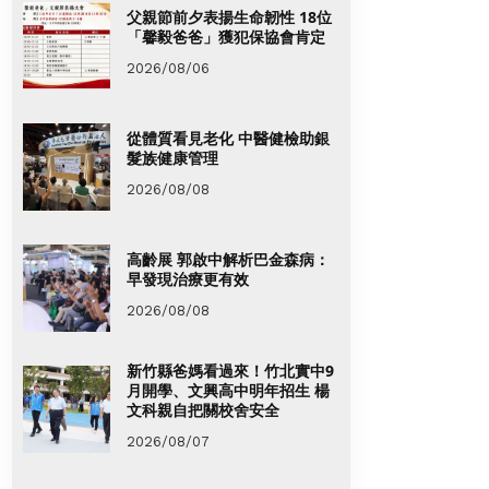
父親節前夕表揚生命韌性 18位
「馨毅爸爸」獲犯保協會肯定
2026/08/06
從體質看見老化 中醫健檢助銀
髮族健康管理
2026/08/08
高齡展 郭啟中解析巴金森病：
早發現治療更有效
2026/08/08
新竹縣爸媽看過來！竹北實中9
月開學、文興高中明年招生 楊
文科親自把關校舍安全
2026/08/07