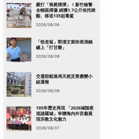
嚴打「喪屍煙彈」！新竹檢警
全轄區掃蕩 緝獲1.7公斤依托咪
酯、移送135起毒駕
2026/08/06
「怪老翁」郭清文當街表演鍋
鏟上「打甘樂」
2026/08/08
交通部航港局天然災害應變小
組通報
2026/08/08
105年歷史再現 「2026城隍夜
巡諸羅城」串聯海內外宮廟展
現宗教文化魅力
2026/08/07