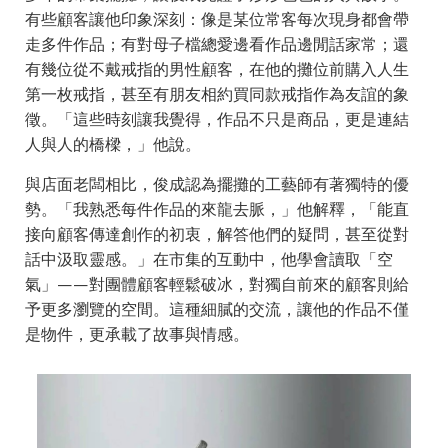
有些顧客讓他印象深刻：像是某位常客每次現身都會帶
走多件作品；有對母子檔總愛邊看作品邊閒話家常；還
有幾位從不戴戒指的男性顧客，在他的攤位前購入人生
第一枚戒指，甚至有朋友相約買同款戒指作為友誼的象
徵。「這些時刻讓我覺得，作品不只是商品，更是連結
人與人的橋樑，」他說。
與店面老闆相比，俊成認為擺攤的工藝師有著獨特的優
勢。「我熟悉每件作品的來龍去脈，」他解釋，「能直
接向顧客傳達創作的初衷，解答他們的疑問，甚至從對
話中汲取靈感。」在市集的互動中，他學會讀取「空
氣」——對團體顧客輕鬆破冰，對獨自前來的顧客則給
予更多瀏覽的空間。這種細膩的交流，讓他的作品不僅
是物件，更承載了故事與情感。