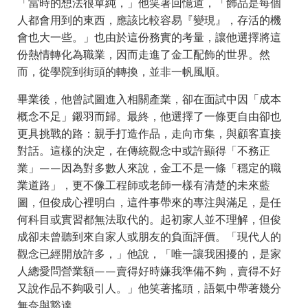
「當時的想法很單純，」他笑著回憶道，「飾品是每個
人都會用到的東西，應該比較容易『變現』，存活的機
會也大一些。」也由於這份務實的考量，讓他選擇將這
份熱情轉化為職業，因而走進了金工配飾的世界。然
而，從學院到街頭的轉換，並非一帆風順。
畢業後，他曾試圖進入相關產業，卻在面試中因「成本
概念不足」鎩羽而歸。最終，他選擇了一條更自由卻也
更具挑戰的路：親手打造作品，走向市集，與顧客直接
對話。這樣的決定，在傳統觀念中或許顯得「不務正
業」——因為對多數人來說，金工不是一條「穩定的職
業道路」，更不像工程師或老師一樣有清楚的未來藍
圖，但俊成心裡明白，這件事帶來的專注與滿足，是任
何科目或實習都無法取代的。起初家人並不理解，但俊
成卻未曾聽到來自家人或朋友的負面評價。「現代人的
觀念已經開放許多，」他說，「唯一讓我困擾的，是家
人總愛問營業額——賣得好時嫌我準備不夠，賣得不好
又說作品不夠吸引人。」他笑著搖頭，語氣中帶著幾分
無奈與豁達。