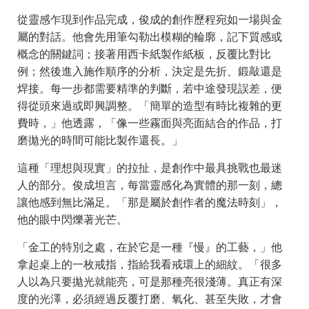
從靈感乍現到作品完成，俊成的創作歷程宛如一場與金
屬的對話。他會先用筆勾勒出模糊的輪廓，記下質感或
概念的關鍵詞；接著用西卡紙製作紙板，反覆比對比
例；然後進入施作順序的分析，決定是先折、鍛敲還是
焊接。每一步都需要精準的判斷，若中途發現誤差，便
得從頭來過或即興調整。「簡單的造型有時比複雜的更
費時，」他透露，「像一些霧面與亮面結合的作品，打
磨拋光的時間可能比製作還長。」
這種「理想與現實」的拉扯，是創作中最具挑戰也最迷
人的部分。俊成坦言，每當靈感化為實體的那一刻，總
讓他感到無比滿足。「那是屬於創作者的魔法時刻」，
他的眼中閃爍著光芒。
「金工的特別之處，在於它是一種『慢』的工藝，」他
拿起桌上的一枚戒指，指給我看戒環上的細紋。「很多
人以為只要拋光就能亮，可是那種亮很淺薄。真正有深
度的光澤，必須經過反覆打磨、氧化、甚至失敗，才會