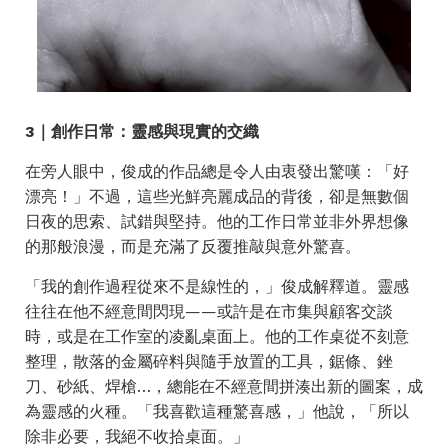
3｜創作日常：靈感與現實的交織
在旁人眼中，俊成的作品總是令人由衷發出驚嘆：「好
漂亮！」不過，這些光鮮亮麗成品的背後，卻是無數個
日夜的思索、試錯與堅持。他的工作日常並非外界想像
的那般浪漫，而是充滿了反覆推敲與意外驚喜。
「我的創作過程從來不是線性的，」俊成解釋道。靈感
往往在他不經意間閃現——或許是在市集與顧客交談
時，或是在工作室的凌亂桌面上。他的工作桌從不刻意
整理，散落的金屬碎料與隨手放置的工具，鋸條、銼
刀、砂紙、焊槍…，總能在不經意間拼湊出新的圖案，成
為靈感的火種。「我喜歡這種驚喜感，」他說，「所以
除非必要，我絕不收拾桌面。」