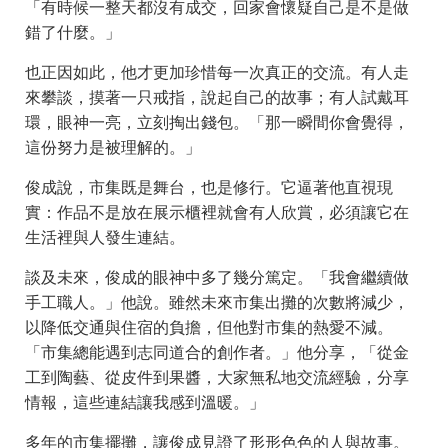
「有時候一整天都沒有成交，回家會懷疑自己是不是做
錯了什麼。」
也正因如此，他才更加珍惜每一次真正的交流。有人走
來攀談，摸著一只戒指，說起自己的故事；有人試戴耳
環，眼神一亮，立刻掏出錢包。「那一瞬間你會覺得，
這份努力是被理解的。」
俊成說，市集既是舞台，也是修行。它逼著他直視現
實：作品不是放在展示櫃裡就會有人欣賞，必須讓它在
生活裡與人發生連結。
談及未來，俊成的眼神中多了幾分篤定。「我會繼續做
手工職人。」他說。雖然未來市集出攤的次數將減少，
以降低交通與住宿的負擔，但他對市集的熱愛不減。
「市集總能遇到志同道合的創作者。」他分享，「從金
工到陶藝、從皮件到果醬，大家無私地交流經驗，分享
情報，這些連結讓我感到溫暖。」
多年的市集擺攤，讓俊成見證了形形色色的人與故事。