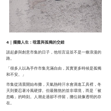
4｜擺攤人生：喧囂與孤獨的交錯
談起參與創意市集的日子，他坦言這並不是一條浪漫的
路。
「很多人以為手作市集充滿自由，其實更多時候是孤獨
和不安。」
市集從清晨開始布攤，天氣熱時汗水會滴進工具裡，冬
天則要忍著冷風硬撐。但最難熬的並非環境，而是「被
忽略」的時刻。人潮走過卻不停留，攤位就像透明的存
在。