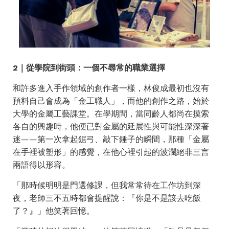
2｜從學院到街頭：一個不尋常的職業選擇
和許多進入手作領域的創作者一樣，林俊成最初也沒有
預料自己會成為「金工職人」，而他的創作之路，始於
大學的金屬工藝課堂。在學期間，當同齡人都尚在摸索
各自的興趣時，他便已對金屬的延展性與可能性深深著
迷——第一次拿起鋸弓、敲下錘子的瞬間，那種「金屬
在手裡被塑形」的感覺，在他心裡引起的波瀾絕非三言
兩語得以形容。
「那時候明明是門選修課，但我常常待在工作坊到深
夜，老師三不五時都會提醒說：『你是不是該去吃飯
了？』」他笑著回憶。