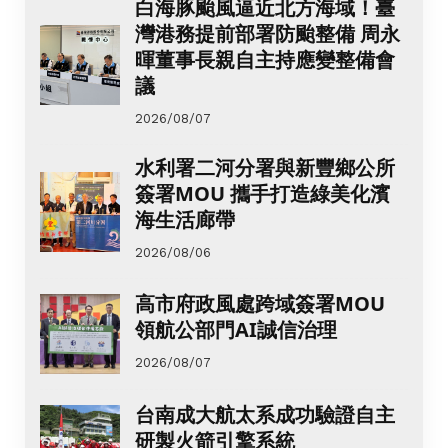
白海豚颱風逼近北方海域！臺
灣港務提前部署防颱整備 周永
暉董事長親自主持應變整備會
議
2026/08/07
水利署二河分署與新豐鄉公所
簽署MOU 攜手打造綠美化濱
海生活廊帶
2026/08/06
高市府政風處跨域簽署MOU
領航公部門AI誠信治理
2026/08/07
台南成大航太系成功驗證自主
研製火箭引擎系統