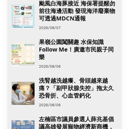
颱風白海豚接近 海保署提醒勿
前往海邊活動 發現海洋廢棄物
可透過MDCN通報
2026/08/07
果嶺公園闖關趣 水保知識
Follow Me！廣邀市民親子同
樂
2026/08/06
洗腎越洗越癢、骨頭越來越
痛？「副甲狀腺失控」拖太久
恐骨折、心血管鈣化
2026/08/06
左楠區市議員參選人薛兆基倡
議高雄發展寵物經濟新商機，