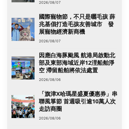
2026/08/07
國際寵物節，不只是曬毛孩 薛
兆基倡打造毛孩友善城市 發
展寵物經濟新商機
2026/08/07
因應白海豚颱風 航港局啟動北
部及東部海域近岸12浬船舶淨
空 滯留船舶將依法處置
2026/08/06
「旗津X哈瑪星盛夏優惠券」串
聯風箏節 首週吸引逾10萬人次
走訪商圈
2026/08/06