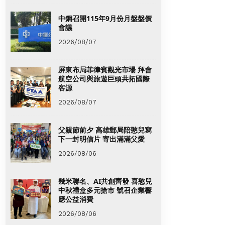
中鋼召開115年9月份月盤盤價
會議
2026/08/07
屏東布局菲律賓觀光市場 拜會
航空公司與旅遊巨頭共拓國際
客源
2026/08/07
父親節前夕 高雄郵局陪憨兒寫
下一封明信片 寄出滿滿父愛
2026/08/06
幾米聯名、AI共創齊發 喜憨兒
中秋禮盒多元搶市 號召企業響
應公益消費
2026/08/06