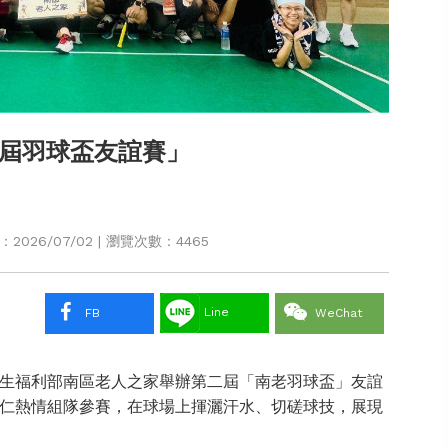
屆羽球盃友誼賽」
026/07/02 | 瀏覽次數：4465
Line
FB
WeChat
生福利部南區老人之家舉辦第二屆「南老羽球盃」友誼
仁熱情組隊參賽，在球場上揮灑汗水、切磋球技，展現