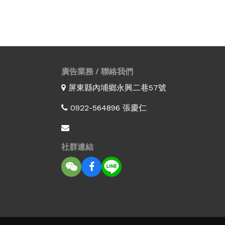
廣告業務 / 聯絡我們
屏東縣內埔鄉永興二巷57號
0922-564896 張慶仁
社群連結