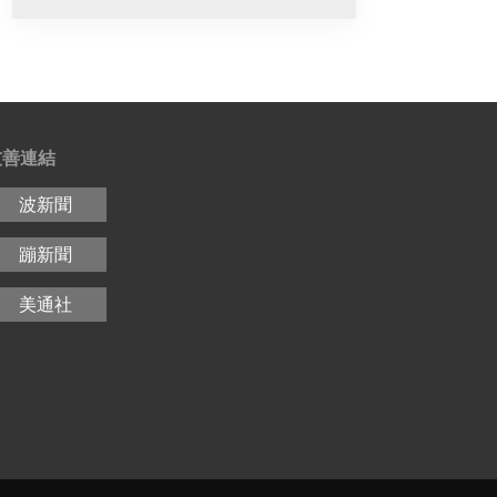
友善連結
波新聞
蹦新聞
美通社