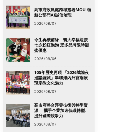
高市府政風處跨域簽署MOU 領
航公部門AI誠信治理
2026/08/07
今生再續前緣 義大幸福迎接
七夕粉紅泡泡 眾多品牌限時甜
蜜優惠
2026/08/06
105年歷史再現 「2026城隍夜
巡諸羅城」串聯海內外宮廟展
現宗教文化魅力
2026/08/07
高市府整合淨零技術與轉型資
源 攜手企業加速低碳轉型、
提升國際競爭力
2026/08/07