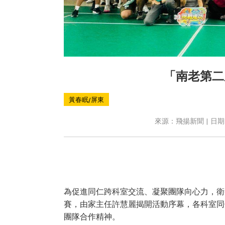
「南老第二
黃春眠/屏東
來源：飛揚新聞 | 日期：2
為促進同仁跨科室交流、凝聚團隊向心力，衛
賽，由家主任許慧麗揭開活動序幕，各科室同
團隊合作精神。