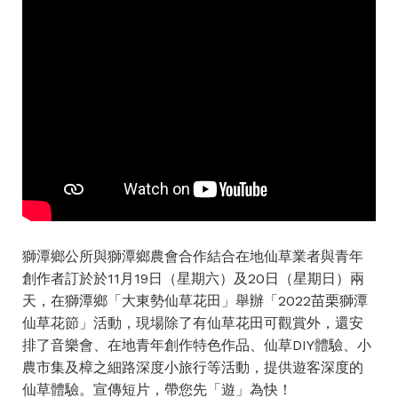
獅潭鄉公所與獅潭鄉農會合作結合在地仙草業者與青年
創作者訂於於11月19日（星期六）及20日（星期日）兩
天，在獅潭鄉「大東勢仙草花田」舉辦「2022苗栗獅潭
仙草花節」活動，現場除了有仙草花田可觀賞外，還安
排了音樂會、在地青年創作特色作品、仙草DIY體驗、小
農市集及樟之細路深度小旅行等活動，提供遊客深度的
仙草體驗。宣傳短片，帶您先「遊」為快！