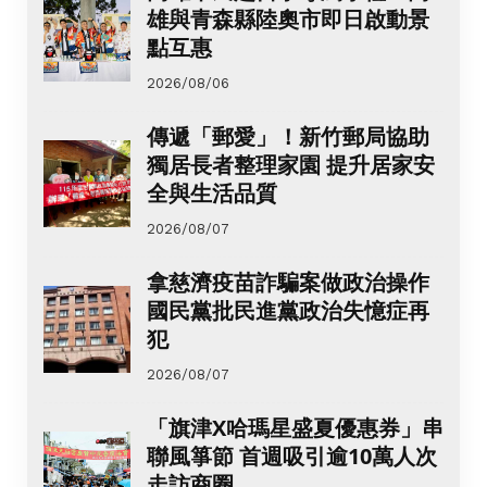
雄與青森縣陸奧市即日啟動景
點互惠
2026/08/06
傳遞「郵愛」！新竹郵局協助
獨居長者整理家園 提升居家安
全與生活品質
2026/08/07
拿慈濟疫苗詐騙案做政治操作
國民黨批民進黨政治失憶症再
犯
2026/08/07
「旗津X哈瑪星盛夏優惠券」串
聯風箏節 首週吸引逾10萬人次
走訪商圈