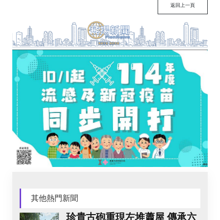
返回上一頁
其他熱門新聞
珍貴古砲重現左堆蕭屋 傳承六