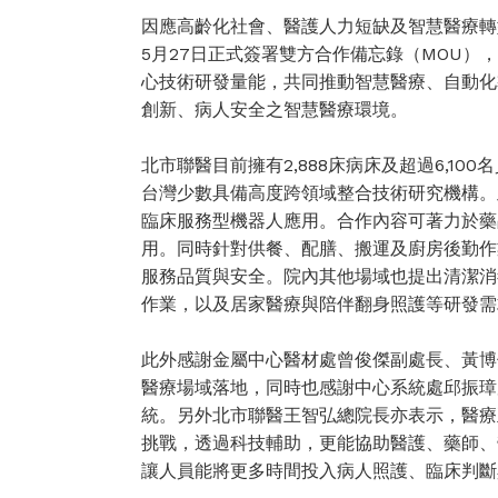
因應高齡化社會、醫護人力短缺及智慧醫療轉
5月27日正式簽署雙方合作備忘錄（MOU
心技術研發量能，共同推動智慧醫療、自動化
創新、病人安全之智慧醫療環境。
北市聯醫目前擁有2,888床病床及超過6,1
台灣少數具備高度跨領域整合技術研究機構。
臨床服務型機器人應用。合作內容可著力於藥
用。同時針對供餐、配膳、搬運及廚房後勤作
服務品質與安全。院內其他場域也提出清潔消
作業，以及居家醫療與陪伴翻身照護等研發需
此外感謝金屬中心醫材處曾俊傑副處長、黃博
醫療場域落地，同時也感謝中心系統處邱振璋
統。另外北市聯醫王智弘總院長亦表示，醫療
挑戰，透過科技輔助，更能協助醫護、藥師、
讓人員能將更多時間投入病人照護、臨床判斷