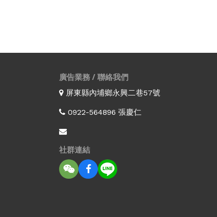
廣告業務 / 聯絡我們
屏東縣內埔鄉永興二巷57號
0922-564896 張慶仁
社群連結