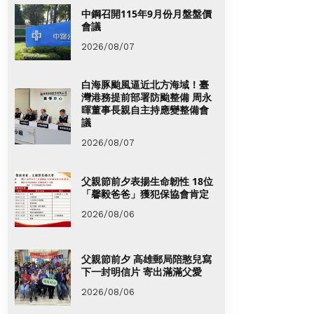
中鋼召開115年9月份月盤盤價
會議
2026/08/07
白海豚颱風逼近北方海域！臺
灣港務提前部署防颱整備 周永
暉董事長親自主持應變整備會
議
2026/08/07
父親節前夕表揚生命韌性 18位
「馨毅爸爸」獲犯保協會肯定
2026/08/06
父親節前夕 高雄郵局陪憨兒寫
下一封明信片 寄出滿滿父愛
2026/08/06