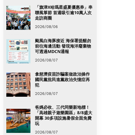
「旗津X哈瑪星盛夏優惠券」串
聯風箏節 首週吸引逾10萬人次
走訪商圈
2026/08/06
颱風白海豚接近 海保署提醒勿
前往海邊活動 發現海洋廢棄物
可透過MDCN通報
2026/08/07
拿慈濟疫苗詐騙案做政治操作
國民黨批民進黨政治失憶症再
犯
2026/08/07
爸媽必收、三代同樂新地標！
「高雄親子遊樂園區」8/8盛大
開幕 30多項設施暑假全面免費
玩
2026/08/07