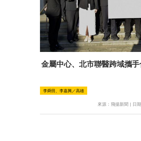
金屬中心、北市聯醫跨域攜手
李舜田、李嘉興／高雄
來源：飛揚新聞 | 日期：2