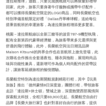
達拉斯推球」遊戲，只要完成挑戰就可以將限量好禮帶
回家。此外，旅客只要身著牛仔服飾或攜帶牛仔配件，
都可以獲得長榮航空限定的LOGO商品，同時長榮航空也
特別準備首航限定好禮「Dallas丹寧棒球帽」送給每位
搭乘首航班的幸運旅客，為達拉斯旅程增添更多驚喜。
桃園－達拉斯航線以全新三艙等的波音787-9機型執飛，
配有全新第四代豪華經濟艙，為旅客帶來多元選擇與更
舒適的飛行體驗，此外，長榮航空與法日潮流品牌
Maison Kitsuné的跨界合作也在首航班上搶先登場，此
次聯名合作推出全套過夜包、睡衣與拖鞋，展現時尚品
味與功能性兼具，還新增可作為個人時尚配件的背帶設
計，讓旅客延續旅程的愉悅體驗。
長榮航空特別為達拉斯開航規劃精彩行程，其中【玩美
加族】推出「德州豪情8日深度遊」團體行程，帶領旅客
走訪「達拉斯+休士頓」雙城之旅，深度飽覽西部風情與
探索航太科技，全程只要69,900元起。長榮航空自由行
品牌【長榮大旅行家】也針對喜好自由行的旅客，提供