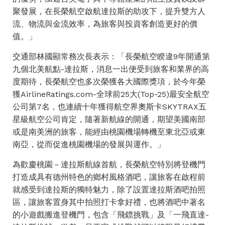
聚發展，在長榮航空啟航達拉斯的助攻下，提升雙方人
流、物流與金流效率，為旅客與投資客創造更好的價
值。」
交通部林國顯常務次長表示：「長榮航空睽違9年開通第
九個北美航點-達拉斯，消息一出便受到旅客和業界的高
度期待，長榮航空也多次榮獲各大國際獎項，於今年榮
獲AirlineRatings.com-全球前25大(Top-25)最安全航空
公司第7名，也連續十年獲得航空界奧斯卡SKYTRAX五
星級航空公司肯定，隨著新航線的開通，期望美國南部
或是南美洲的旅客，能經由桃園機場轉機至東北亞或東
南亞，從而促進桃園機場的發展與運作。」
為歡慶桃園－達拉斯航線首航，長榮航空特別將登機門
打造成具有德州特色的鄉村風格酒吧，讓旅客在啟程前
就感受到達拉斯的獨特魅力，除了設置達拉斯酒吧拍照
區，讓旅客置身其中拍照打卡拿好禮，也將酒吧中著名
的小遊戲搬進登機門，包含「飛鏢挑戰」及「一飛直達-