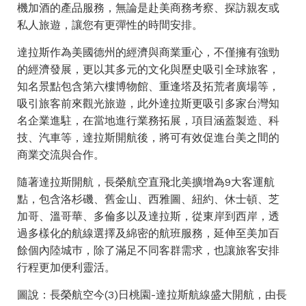
機加酒的產品服務，無論是赴美商務考察、探訪親友或
私人旅遊，讓您有更彈性的時間安排。
達拉斯作為美國德州的經濟與商業重心，不僅擁有強勁
的經濟發展，更以其多元的文化與歷史吸引全球旅客，
知名景點包含第六樓博物館、重逢塔及拓荒者廣場等，
吸引旅客前來觀光旅遊，此外達拉斯更吸引多家台灣知
名企業進駐，在當地進行業務拓展，項目涵蓋製造、科
技、汽車等，達拉斯開航後，將可有效促進台美之間的
商業交流與合作。
隨著達拉斯開航，長榮航空直飛北美擴增為9大客運航
點，包含洛杉磯、舊金山、西雅圖、紐約、休士頓、芝
加哥、溫哥華、多倫多以及達拉斯，從東岸到西岸，透
過多樣化的航線選擇及綿密的航班服務，延伸至美加百
餘個內陸城巿，除了滿足不同客群需求，也讓旅客安排
行程更加便利靈活。
圖說：長榮航空今(3)日桃園-達拉斯航線盛大開航，由長