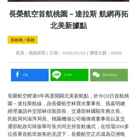
長榮航空首航桃園－達拉斯 航網再拓
北美新據點
吳柏瑋／高雄
來源：飛揚新聞 | 日期：2025/10/03 | 瀏覽次數：6685
Line
FB
WeChat
長榮航空睽違9年再度開闢北美新航點，於今(3)日首航桃
園－達拉斯航線，由長榮航空林寶水董事長、孫嘉明總
經理邀請外交部林佳龍部長、交通部林國顯常務次長、
民航局何淑萍局長、桃園機場公司楊偉甫董事長以及交
通部航政司韓振華司長共同主持首航儀式，在現場200多
位搭乘首航班旅客的見證下，長榮航空正式成為亞洲唯