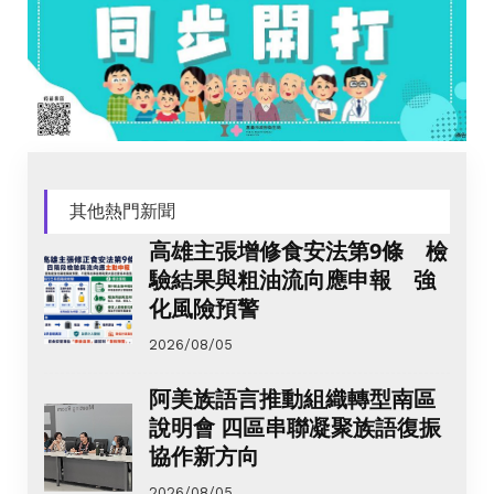
其他熱門新聞
高雄主張增修食安法第9條 檢
驗結果與粗油流向應申報 強
化風險預警
2026/08/05
阿美族語言推動組織轉型南區
說明會 四區串聯凝聚族語復振
協作新方向
2026/08/05