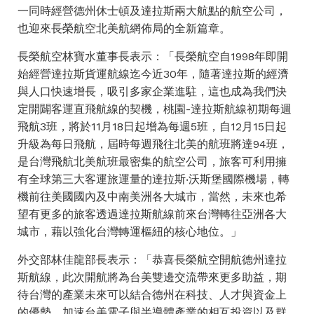
一同時經營德州休士頓及達拉斯兩大航點的航空公司，
也迎來長榮航空北美航網佈局的全新篇章。
長榮航空林寶水董事長表示：「長榮航空自1998年即開
始經營達拉斯貨運航線迄今近30年，隨著達拉斯的經濟
與人口快速增長，吸引多家企業進駐，這也成為我們決
定開闢客運直飛航線的契機，桃園-達拉斯航線初期每週
飛航3班，將於11月18日起增為每週5班，自12月15日起
升級為每日飛航，屆時每週飛往北美的航班將達94班，
是台灣飛航北美航班最密集的航空公司，旅客可利用擁
有全球第三大客運旅運量的達拉斯‧沃斯堡國際機場，轉
機前往美國國內及中南美洲各大城市，當然，未來也希
望有更多的旅客透過達拉斯航線前來台灣轉往亞洲各大
城市，藉以強化台灣轉運樞紐的核心地位。」
外交部林佳龍部長表示：「恭喜長榮航空開航德州達拉
斯航線，此次開航將為台美雙邊交流帶來更多助益，期
待台灣的產業未來可以結合德州在科技、人才與資金上
的優勢，加速台美電子與半導體產業的相互投資以及群