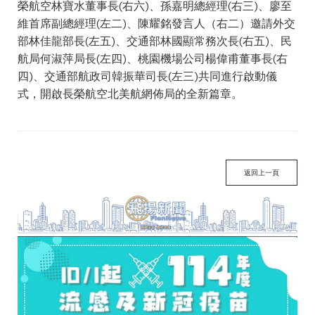
榮航空林寶水董事長(右六)、孫嘉明總經理(右三)、廖至
維首席副總經理(左二)、陳耀銘發言人（右二）邀請外交
部林佳龍部長(左五)、交通部林國顯常務次長(右五)、民
航局何淑萍局長(左四)、桃園機場公司楊偉甫董事長(右
四)、交通部航政司韓振華司長(左三)共同進行啟動儀
式，開啟長榮航空北美航網佈局的全新篇章。
返回上一頁