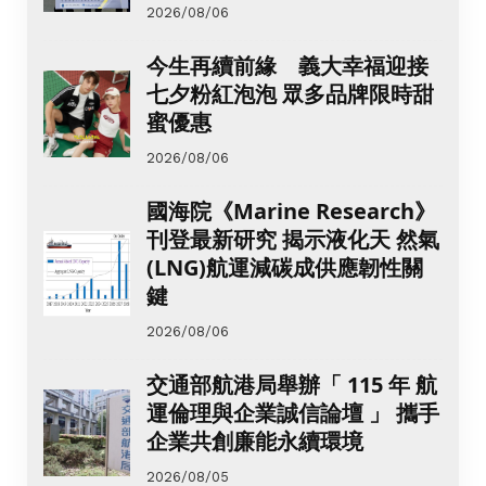
2026/08/06
今生再續前緣 義大幸福迎接
七夕粉紅泡泡 眾多品牌限時甜
蜜優惠
2026/08/06
國海院《Marine Research》
刊登最新研究 揭示液化天 然氣
(LNG)航運減碳成供應韌性關
鍵
2026/08/06
交通部航港局舉辦「 115 年 航
運倫理與企業誠信論壇 」 攜手
企業共創廉能永續環境
2026/08/05