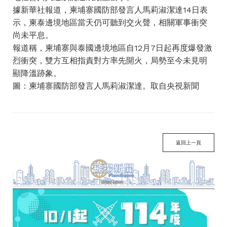
據新華社報道，柬埔寨國防部發言人馬莉淑潔達14日表
示，柬泰邊境地區當天仍可聽到交火聲，相關軍事衝突
尚未平息。
報道稱，柬埔寨與泰國邊境地區自12月7日起再度爆發激
烈衝突，雙方互相指責對方率先開火，局勢至今未見明
顯降溫跡象。
圖：柬埔寨國防部發言人馬莉淑潔達。取自央視新聞
返回上一頁