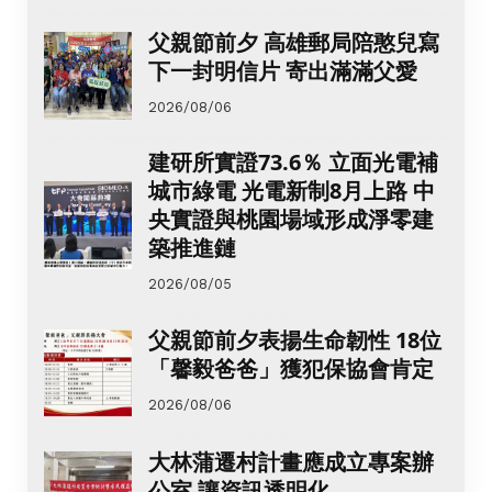
父親節前夕 高雄郵局陪憨兒寫
下一封明信片 寄出滿滿父愛
2026/08/06
建研所實證73.6％ 立面光電補
城市綠電 光電新制8月上路 中
央實證與桃園場域形成淨零建
築推進鏈
2026/08/05
父親節前夕表揚生命韌性 18位
「馨毅爸爸」獲犯保協會肯定
2026/08/06
大林蒲遷村計畫應成立專案辦
公室 讓資訊透明化