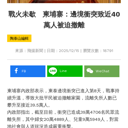
戰火未歇 柬埔寨：邊境衝突致近40
萬人被迫撤離
陶泰山編輯
來源：飛揚新聞 | 日期：2025/12/15 | 瀏覽次數：18791
Line
FB
WeChat
柬埔寨內政部表示，柬泰邊境衝突已進入第8天，戰事持
續升溫，導致大批平民被迫撤離家園，流離失所人數已
攀升至接近39.5萬人。
內政部指出，截至目前，衝突已造成39萬4706名民眾流
離失所，其中婦女20萬4889人、兒童9萬5949人，對當
地社會與人道狀況造成嚴重衝擊。