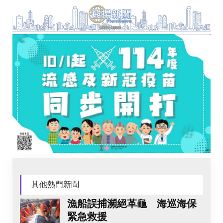
其他熱門新聞
漁船誤捕瀕絕革龜 海巡海保
緊急救援