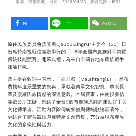
來源：飛揚新聞 | 日期：2026/04/30 | 瀏覽次數：1854
Line
FB
WeChat
原住民族委員會曾智勇Ljaucu‧Zingrur主委今（30）日
出席於南投縣信義鄉舉行的「115年全國布農族射耳祭暨
傳統技能競賽」開幕典禮，為來自全國各地布農族選手
加油打氣。
曾主委在致詞中表示，「射耳祭（Malahtangia）」是布
農族年度最重要的祭典，承載著傳承文化智慧、尊崇長
輩及凝聚氏族情感的深遠意義。本屆賽事，由南投縣信
義鄉公所主辦，集結了全台9個布農族原鄉的運動好手與
文化傳承者。活動內容除傳統祭儀與傳統歌謠展演外，
更結合了體育競技與農特產文創市集，充分展現布農族
文化的多樣性與活力。