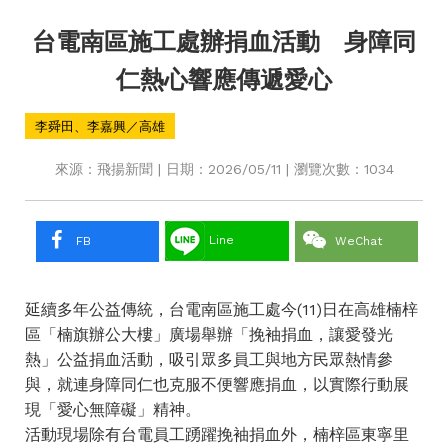
台電南區施工處辦捐血活動 身障同
仁熱心響應傳遞愛心
李舜田、李嘉興／高雄
來源：飛揚新聞 | 日期：2026/05/11 | 瀏覽次數：1034
Line
FB
WeChat
延續多年公益傳統，台電南區施工處今(11)日在高雄楠梓
區「楠旗辦公大樓」廣場舉辦「挽袖捐血，讓愛發光
熱」公益捐血活動，吸引眾多員工與地方民眾熱情參
與，就連身障同仁也克服不便響應捐血，以實際行動展
現「愛心無障礙」精神。
活動現場除有台電員工踴躍挽袖捐血外，楠梓區東寧里