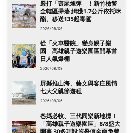
嚴打「喪屍煙彈」！新竹檢警
全轄區掃蕩 緝獲1.7公斤依托咪
酯、移送135起毒駕
2026/08/06
從「火車醫院」變身親子樂
園 高雄親子遊樂園區開幕首
日人氣爆棚
2026/08/08
屏縣推山海、藝文與客庄風情
七大父親節遊程
2026/08/06
爸媽必收、三代同樂新地標！
「高雄親子遊樂園區」8/8盛大
開幕 30多項設施暑假全面免費