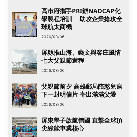
高市府攜手PRI辦NADCAP化
學製程培訓 助攻企業搶攻全
球航太商機
2026/08/06
屏縣推山海、藝文與客庄風情
七大父親節遊程
2026/08/06
父親節前夕 高雄郵局陪憨兒寫
下一封明信片 寄出滿滿父愛
2026/08/06
屏東學子啟航德國 直擊全球頂
尖綠能車業核心