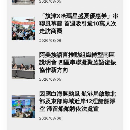
2026/08/05
「旗津X哈瑪星盛夏優惠券」串
聯風箏節 首週吸引逾10萬人次
走訪商圈
2026/08/06
阿美族語言推動組織轉型南區
說明會 四區串聯凝聚族語復振
協作新方向
2026/08/05
因應白海豚颱風 航港局啟動北
部及東部海域近岸12浬船舶淨
空 滯留船舶將依法處置
2026/08/06