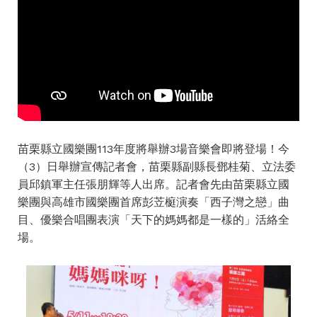
苗栗縣立國樂團113年度將舉辦3場音樂會即將登場！今
（3）日舉辦宣傳記者會，苗栗縣副縣長鄧桂菊、立法委
員邱鎮軍主任張朋輝等人出席。記者會先由苗栗縣立國
樂團與高雄市國樂團首席彭苙榳演奏「西子灣之戀」曲
目、優樂合唱團表演「天下的媽媽都是一樣的」活絡全
場。