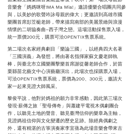
音樂會「媽媽咪呀!MA Ma Mia!」邀請優樂合唱團共同參
與，以美妙的歌聲吟詠母親的偉大；更邀請到高雄市國
樂團首席彭苙榳老師，帶來描寫南部的美麗景緻與浪漫
情懷的二胡協奏曲–西子灣之戀。這場活動採售票入場，
統一票價200元，購票可洽OPENTIX售票系統。
第二場次名家經典劇目「樂論三國」，以經典四大名著
「三國演義」為發想，將由著名指揮家蘇文慶老師執
棒，與臺北市立國樂團擊樂首席謝從馨老師合作，於苗
栗縣苗北藝文中心演藝廳演出，此場次也採購票入場，
可洽OPENTIX售票系統，票價為200、300元，邀請大
家一起來見證大師風采。
黎俊平說，他對於媽祖的願力非常感動，因此第三場次
發現·薪傳之旅「聖母傳奇」與蕭建平電視木偶劇團合
作，以聽見土地的聲音、聽見臺灣信仰的樂章為主軸，
見證媽祖信仰與文化變遷的歷史足跡。除經典偶劇之
外，還有精湛的古箏演奏家李宜蒨為此場音樂會帶來古