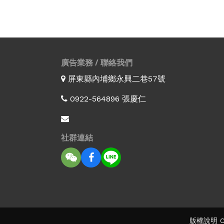
廣告業務 / 聯絡我們
屏東縣內埔鄉永興二巷57號
0922-564896 張慶仁
社群連結
版權說明 Co