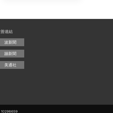
友善連結
波新聞
蹦新聞
美通社
10298659