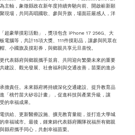
為主軸，象徵縣政在新年度持續奔馳向前、開啟嶄新願
聚現場，共同高唱國歌、參與升旗，場面莊嚴感人，洋
華摸彩活動」，獎項包含 iPhone 17 256G、大
電腦等，共計15項大獎、111件摸彩品，讓參與民眾在
帽、小國旗及摸彩券，與鄉親共享元旦喜悅。
更代表縣府與鄉親攜手並肩、共同迎向繁榮未來的重要
共建設、觀光發展、社會福利與交通改善，苗栗的進步
承擔責任。未來縣府將持續深化交通建設、提升教育品
進「桃竹苗大矽谷計畫」，促進科技與產業升級，讓
受的幸福成果。
電供給、更新醫療設施、擴充教育量能，並打造大學城
的幸福城市。最後，鍾東錦代表縣府團隊祝福所有鄉親
與縣府攜手同心，共創幸福苗栗。