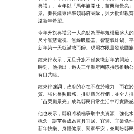
典禮」。今年以「馬年旗開旺，苗栗願景亮」
景。縣長鍾東錦率領縣府團隊，與大批鄉親齊
溢新年希望。
今年升旗典禮另一大亮點為歷年規模最盛大的「超豪
尺寸智慧電視、無線吸塵器、智慧氣炸鍋、平板
新年第一天就滿載而歸。現場亦限量發放國旗
鍾東錦表示，元旦升旗不僅象徵新年的開始，
時刻。他指出，過去三年縣府團隊持續推動公
有目共睹。
鍾東錦強調，政府的存在不在於權力，而在於
質、強化長照服務、推動觀光行銷，並全力推
「苗栗願景亮」成為縣民日常生活中可實際感
他也表示，縣府將積極爭取中央資源，強化水
概念，讓苗栗成為兼具宜居、宜遊、宜業條件
新年快樂、身體健康、闔家平安，並期盼縣民