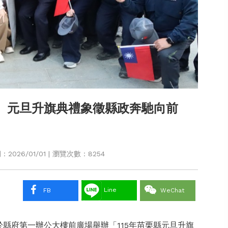
 元旦升旗典禮象徵縣政奔馳向前
026/01/01 | 瀏覽次數：8254
Line
FB
WeChat
縣府第一辦公大樓前廣場舉辦「115年苗栗縣元旦升旗