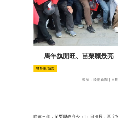
馬年旗開旺、苗栗願景亮
林冬生/苗栗
來源：飛揚新聞 | 日期：2
睽違三年，苗栗縣政府今（1）日清晨，再度於