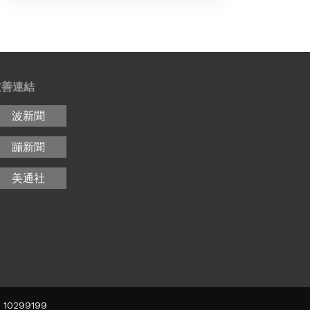
友善連結
波新聞
蹦新聞
美通社
10299199