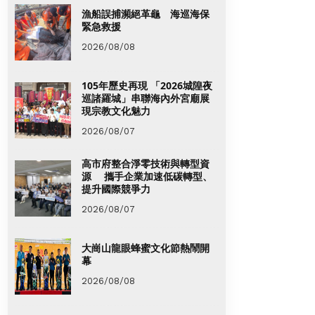
漁船誤捕瀕絕革龜 海巡海保
緊急救援
2026/08/08
105年歷史再現 「2026城隍夜
巡諸羅城」串聯海內外宮廟展
現宗教文化魅力
2026/08/07
高市府整合淨零技術與轉型資
源 攜手企業加速低碳轉型、
提升國際競爭力
2026/08/07
大崗山龍眼蜂蜜文化節熱鬧開
幕
2026/08/08