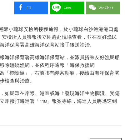
Line
FB
WeChat
五岸巡隊小琉球安檢所接獲通報，於小琉球白沙漁港港口處
，安檢所人員獲報後立即趕赴現場查看，並在友好漁民
海洋保育署高雄海洋保育站接手後送診治。
報海洋保育署高雄海洋保育站，並派員搭乘友好漁民船
移除纏繞漁網，並依程序通報「海保救援網
種為「欖蠵龜」，右前肢有繩索勒痕，後續由海洋保育署
步檢查與治療。
，如民眾在岸際、港區或海上發現海洋生物擱淺、受傷
立即撥打海巡署「118」報案專線，海巡人員將迅速到