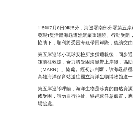
115年7月8日9時5分，海巡署南部分署第
發現1隻活體海龜遭漁網嚴重纏繞、行動受阻
協助下，順利將受困海龜帶回岸際，後續交由
第五岸巡隊小琉球安檢所接獲通報後，同步通
筏前往救援，合力將受困海龜帶上岸後，協助
（MARN）」協處。經初步判斷，該海龜品
高雄海洋保育站送往國立海洋生物博物館進一
第五岸巡隊呼籲，海洋生物是珍貴的自然資源
或受困，請勿自行拉扯、驅趕或任意處置，應
場協處。