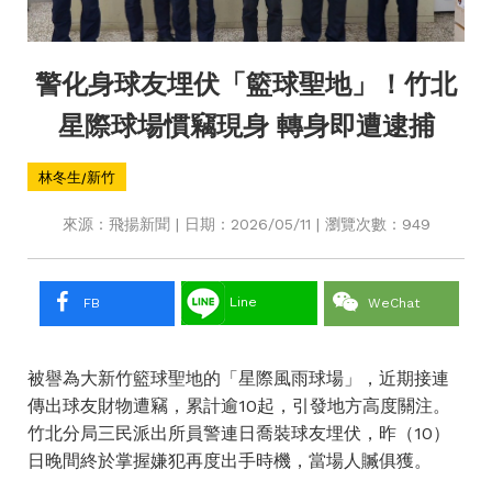
警化身球友埋伏「籃球聖地」！竹北
星際球場慣竊現身 轉身即遭逮捕
林冬生/新竹
來源：飛揚新聞 | 日期：2026/05/11 | 瀏覽次數：949
Line
FB
WeChat
被譽為大新竹籃球聖地的「星際風雨球場」，近期接連
傳出球友財物遭竊，累計逾10起，引發地方高度關注。
竹北分局三民派出所員警連日喬裝球友埋伏，昨（10）
日晚間終於掌握嫌犯再度出手時機，當場人贓俱獲。