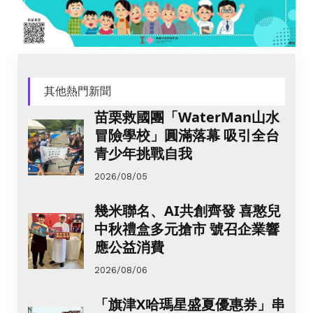
其他熱門新聞
苗栗救國團「WaterMan山水
冒險學校」圓滿落幕 吸引全台
青少年挑戰自我
2026/08/05
幾米聯名、AI共創齊發 喜憨兒
中秋禮盒多元搶市 號召企業響
應公益消費
2026/08/06
「旗津X哈瑪星盛夏優惠券」串