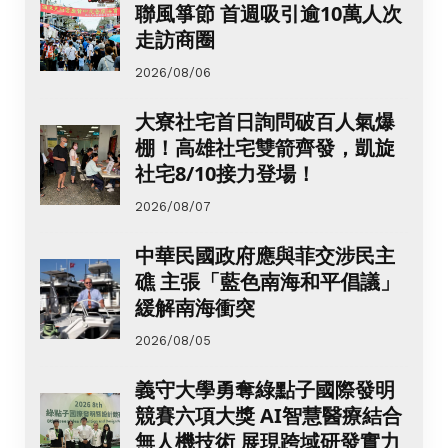
聯風箏節 首週吸引逾10萬人次
走訪商圈
2026/08/06
大寮社宅首日詢問破百人氣爆
棚！高雄社宅雙箭齊發，凱旋
社宅8/10接力登場！
2026/08/07
中華民國政府應與菲交涉民主
礁 主張「藍色南海和平倡議」
緩解南海衝突
2026/08/05
義守大學勇奪綠點子國際發明
競賽六項大獎 AI智慧醫療結合
無人機技術 展現跨域研發實力