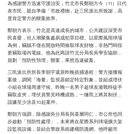
為感謝警方迅速守護治安，竹北市長鄭朝方今（11）日代
表市民，親自準備「市政禮物」赴三民派出所致謝，高
度肯定警方的辦案效率。
鄭朝方表示，竹北是高速成長的城市，公共建設深受市
民喜愛，但人潮聚集處易成犯罪目標。以星際風雨球場
為例，竊賊不僅在開放時間偷取球友財物，非熱門時段
更竊取場內電線。他為此商請竹北分局長吳學安協助，
規劃「預防性預埋」辦案，果然迅速破案。
三民派出所所長李朝宇還原昨晚抓捕過程：警方接獲報
案後，調閱「海量」監視器鎖定特定對象，並組成埋伏
小組在球場周邊守候。昨晚一名男子趁球友激戰時徒手
竊取皮夾，埋伏員警見時機成熟，一擁而上將其制伏，
該嫌至少涉及10起案件。
鄭朝方強調，除感謝吳分局長與基層同仁，市公所也同
步啟動「預防性處理」，未來將在星際系列球場擴大架
設監視設備，並結合警政系統建構防護網。他呼籲市