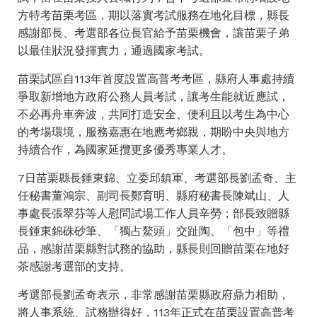
方特考苗栗考區，期以落實考試服務在地化目標，縣長
感謝部長、考選部各位長官給予苗栗機會，讓苗栗子弟
以最佳狀況發揮實力，通過國家考試。
苗栗試區自113年首度設置高普考考區，縣府人事處持續
爭取新增地方政府公務人員考試，讓考生能就近應試，
不必再舟車奔波，共同打造安全、便利且以考生為中心
的考場環境，服務嘉惠在地應考鄉親，期盼中央與地方
持續合作，為國家延攬更多優秀專業人才。
7日苗栗縣長鍾東錦、立委邱鎮軍、考選部長劉孟奇、主
任秘書董鴻宗、副司長鄭育明、縣府秘書長陳斌山、人
事處長張翠芬等人慰問試場工作人員辛勞；部長致贈縣
長鍾東錦硃砂筆、「獨占鰲頭」交趾陶、「包中」等禮
品，感謝苗栗縣對試務的協助，縣長則回贈苗栗在地好
茶感謝考選部的支持。
考選部長劉孟奇表示，非常感謝苗栗縣政府鼎力相助，
將人事系統、試務辦得好，113年正式在苗栗設置高普考