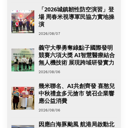
「2026城鎮韌性防空演習」登
場 周春米視導軍民協力實地操
演
2026/08/07
義守大學勇奪綠點子國際發明
競賽六項大獎 AI智慧醫療結合
無人機技術 展現跨域研發實力
2026/08/06
幾米聯名、AI共創齊發 喜憨兒
中秋禮盒多元搶市 號召企業響
應公益消費
2026/08/06
因應白海豚颱風 航港局啟動北