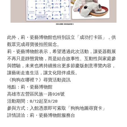
此外，莉・瓷藝博物館也特別設立「成功打卡區」，供
觀眾完成尋寶後拍照留念。
莉・瓷藝博物館表示，希望透過此次活動，讓瓷器觀展
不再只是靜態賞物，而是結合故事性、互動性與家庭參
與體驗，未來也將持續推出更多節慶版創意導覽內容，
讓藝術走進生活，讓文化陪伴成長。
《狗狗在哪裡？》尋寶活動資訊
地點：莉・瓷藝博物館
高雄市左營區民族ㄧ路926號
活動期間：8/12起至9/28
參與方式：入館憑票即可索取「狗狗地圖尋寶卡」
詳情請洽：莉・瓷藝博物館服務台