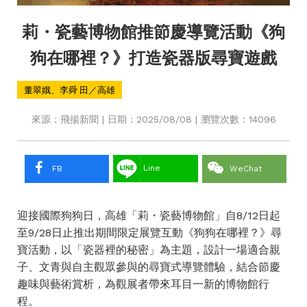
莉・瓷藝博物館推節慶導覽活動《狗
狗在哪裡？》打造瓷器版尋寶遊戲
董翠娥、李舜 田／高雄
來源：飛揚新聞 | 日期：2025/08/08 | 瀏覽次數：14096
Line
FB
WeChat
迎接國際狗狗日，高雄「莉・瓷藝博物館」自8/12日起
至9/28日止推出期間限定展覽互動《狗狗在哪裡？》尋
寶活動，以「瓷器裡的秘密」為主題，設計一場適合親
子、文青與自主觀眾參與的尋寶式導覽體驗，結合節慶
趣味與藝術賞析，為觀展者帶來耳目一新的博物館行
程。