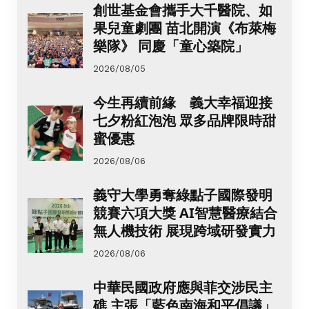
創世基金會攜手大千醫院、如
果兒童劇團 苗北開演《布萊梅
樂隊》 同慶「童心築院」
2026/08/05
今生再續前緣 義大幸福迎接
七夕粉紅泡泡 眾多品牌限時甜
蜜優惠
2026/08/06
義守大學勇奪綠點子國際發明
競賽六項大獎 AI智慧醫療結合
無人機技術 展現跨域研發實力
2026/08/06
中華民國政府應與菲交涉民主
礁 主張「藍色南海和平倡議」