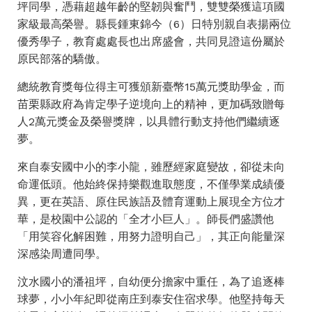
坪同學，憑藉超越年齡的堅韌與奮鬥，雙雙榮獲這項國
家級最高榮譽。縣長鍾東錦今（6）日特別親自表揚兩位
優秀學子，教育處處長也出席盛會，共同見證這份屬於
原民部落的驕傲。
總統教育獎每位得主可獲頒新臺幣15萬元獎助學金，而
苗栗縣政府為肯定學子逆境向上的精神，更加碼致贈每
人2萬元獎金及榮譽獎牌，以具體行動支持他們繼續逐
夢。
來自泰安國中小的李小龍，雖歷經家庭變故，卻從未向
命運低頭。他始終保持樂觀進取態度，不僅學業成績優
異，更在英語、原住民族語及體育運動上展現全方位才
華，是校園中公認的「全才小巨人」。師長們盛讚他
「用笑容化解困難，用努力證明自己」，其正向能量深
深感染周遭同學。
汶水國小的潘祖坪，自幼便分擔家中重任，為了追逐棒
球夢，小小年紀即從南庄到泰安住宿求學。他堅持每天