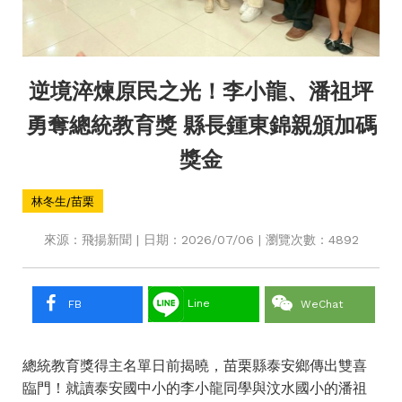
逆境淬煉原民之光！李小龍、潘祖坪
勇奪總統教育獎 縣長鍾東錦親頒加碼
獎金
林冬生/苗栗
來源：飛揚新聞 | 日期：2026/07/06 | 瀏覽次數：4892
Line
FB
WeChat
總統教育獎得主名單日前揭曉，苗栗縣泰安鄉傳出雙喜
臨門！就讀泰安國中小的李小龍同學與汶水國小的潘祖