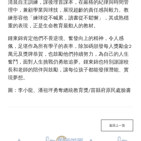
清晨自主訓練，課後埋首課本，在嚴格的紀律與時間管
理中，兼顧學業與球技，展現超齡的責任感與毅力。教
練形容他「練球從不喊累，讀書從不鬆懈」，其成熟穩
重的表現，正是生命教育最動人的教材。
鍾東錦肯定他們不畏逆境、奮發向上的精神，令人感
佩，足堪作為所有學子的表率，除加碼頒發每人獎勵金2
萬元及獎牌恭賀，也鼓勵他們持續努力，為自己的人生
奮鬥，面對人生挑戰仍勇敢追夢。鍾東錦也特別謝謝校
長和老師的陪伴與鼓勵，讓每位孩子都能發揮潛能、實
現夢想。
圖：李小龍、潘祖坪勇奪總統教育獎/苗縣府原民處臉書
返回上一頁