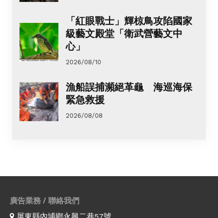
「紅眼戰士」輝椋鳥攻陷國家
級藝文殿堂「衛武營藝文中
心」
2026/08/10
漁船誤捕瀕絕革龜 海巡海保
緊急救援
2026/08/08
廣告業務 / 聯絡我們
屏東縣內埔鄉永興二巷57號