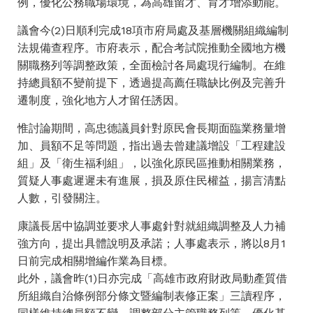
例，優化公務職場環境，為高雄留才、育才增添動能。
議會今(2)日順利完成18項市府局處及基層機關組織編制
法規備查程序。市府表示，配合考試院推動全國地方機
關職務列等調整政策，全面檢討各局處現行編制。在維
持總員額不變前提下，透過提高薦任職缺比例及完善升
遷制度，強化地方人才留任誘因。
惟討論期間，高忠德議員針對原民會長期面臨業務量增
加、員額不足等問題，指出過去曾建議增設「工程建設
組」及「衛生福利組」，以強化原民區推動相關業務，
質疑人事處遲遲未有進展，損及原住民權益，揚言清點
人數，引發關注。
康議長居中協調並要求人事處針對就組織調整及人力補
強方向，提出具體說明及承諾；人事處表示，將以8月1
日前完成相關增編作業為目標。
此外，議會昨(1)日亦完成「高雄市政府財政局動產質借
所組織自治條例部分條文暨編制表修正案」三讀程序，