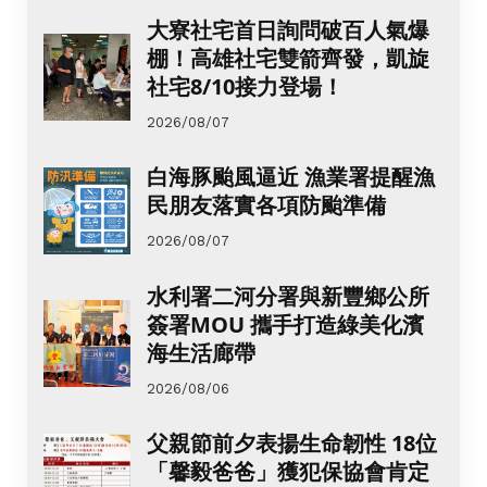
大寮社宅首日詢問破百人氣爆
棚！高雄社宅雙箭齊發，凱旋
社宅8/10接力登場！
2026/08/07
白海豚颱風逼近 漁業署提醒漁
民朋友落實各項防颱準備
2026/08/07
水利署二河分署與新豐鄉公所
簽署MOU 攜手打造綠美化濱
海生活廊帶
2026/08/06
父親節前夕表揚生命韌性 18位
「馨毅爸爸」獲犯保協會肯定