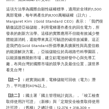
這項方法學為國際自願性碳權標準，適用於全球約
1,500
萬部電梯，每年將產生約8,100萬噸碳權（註六）。
Margaret Kim（Gold Standard CEO）表示：「我們很
驕傲認證亞福儲能，利用電梯運作產生的回生電力，所
發表的創新方法學。這樣的實際應用不但能有效減少整
體能源消耗，還能帶來真正可驗證的碳排放減量。這正
是我們在Gold Standard所倡導兼具擴展性與高度信賴
的能源解決方案。」亞福儲能位於高雄路竹科學園區，
以能源服務開創市場，建立鋁電池研發中心與先導工
廠，布局台灣於國際市場的競爭力及最佳位置，讓世界
看見台灣！
【註一】：
經實測結果，電梯儲能可回收（電力）潛
力，平均達到40%以上。
【註二】：
國土署「
國土管理統計資訊
」，「竣工檢查
取得使用許可證」（新梯）與「定期安全檢查取得使用
許可證」（舊梯）之總計值：12,376 + 318,309 =