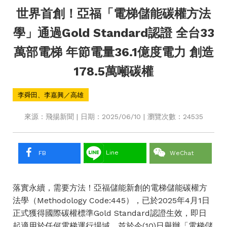
世界首創！亞福「電梯儲能碳權方法
學」通過Gold Standard認證 全台33
萬部電梯 年節電量36.1億度電力 創造
178.5萬噸碳權
李舜田、李嘉興／高雄
來源：飛揚新聞 | 日期：2025/06/10 | 瀏覽次數：24535
Line
FB
WeChat
落實永續，需要方法！亞福儲能新創的電梯儲能碳權方
法學（Methodology Code:445），已於2025年4月1日
正式獲得國際碳權標準
Gold Standard
認證生效，即日
起適用於任何電梯運行場域，並於今(10)日舉辦「電梯儲