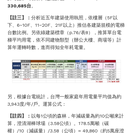
330,685
台
。
【註三】：
分析近五年建築使用執照，依樓層（5F以
下、6~10F、11~20F、21F以上）推估各建築規模的電梯
台數比例。另依
綠建築標章
（p.76/表8），推算單台電
梯平均用電，依不同建物類型（辦公大樓、商場等）計
算年運轉時數，進而得知全年耗電量。
另，根據
台電
統計，台灣一般家庭年用電量平均值為約
3,943度/年/戶。運算公式：
【註四】：
以
每1公頃的森林，年減碳量為約10公噸
來計
算，澄清湖棒球場（3.58公頃）。178.5萬噸（碳
權）/10（減碳量）/3.58（公頃）= 49,860（約5萬座澄