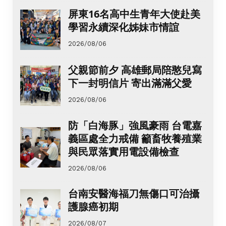
屏東16名高中生青年大使赴美
學習永續深化姊妹市情誼
2026/08/06
父親節前夕 高雄郵局陪憨兒寫
下一封明信片 寄出滿滿父愛
2026/08/06
防「白海豚」強風豪雨 台電嘉
義區處全力戒備 籲畜牧養殖業
與民眾落實用電設備檢查
2026/08/06
台南安醫海福刀無傷口可治攝
護腺癌初期
2026/08/07