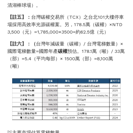
清湖棒球場）。
【註五】：
​台灣碳權交易所（TCX）之
台北101大樓停車
場採用高效率光源碳權案
。另，178.5萬（碳權）×NTD
3,500（元）=1,785,000×3500=約62.5億（元）
【註六】：（
台灣年減碳量（碳權）/ 台灣電梯數量）×
國際電梯數量=國際年產
碳權
預估。178.1萬（噸）/ 33萬
（部）=5.4（平均每部）× 1500萬（部）=8,100萬
（噸）
以主要市場估算電梯數量