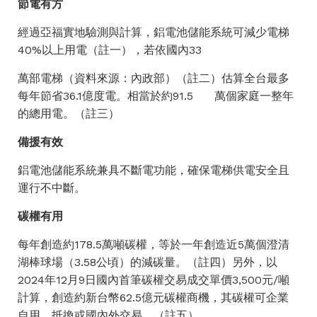
節電有方
經過亞福實地驗測與計算，鋁電池儲能系統可減少電梯
40%以上用電（註一），若依國內33
萬部電梯（資料來源：內政部）（註二）估算全台最多
每年節省36.1億度電。相當於約91.5 萬個家庭一整年
的總用電。（註三）
備援有效
鋁電池儲能系統兼具不斷電功能，確保電梯供電安全且
運行不中斷。
碳權有用
每年創造約178.5萬噸碳權，等於一年創造近5萬個澄清
湖棒球場（3.58公頃）的減碳量。（註四）另外，以
2024年12月9日國內首筆碳權交易成交單價3,500元/噸
計算，創造約新台幣62.5億元碳權商機，其碳權可企業
自用、抵換或國內外交易
。（註五）