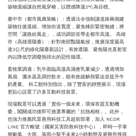
築物退縮讓自然風穿梭，以體感降溫2°C為目標。
臺中市（都市風廊策略）：透過法令強制讓道路兩側建
築物往後退縮、增加街道寬度，避免棟距緊密無縫，將
空間「讓路給風走」，成功調節並帶走都市高溫。 高雄
市（高雄厝陽臺）：針對南部豔陽氣候，推廣深度最高
達3公尺的綠化陽臺新設計，有效遮陽、避免陽光直射室
內以降低空調廢熱排出的惡性循環。
畜牧業調適：乳牛面臨高溫高濕會乳量減少，透過增加
風扇、灑水器及調控飲水，能有效緩解熱緊迫並提升牛
奶產量。 科工館特別指出，除了豐富的靜態展示，現場
更貼心設置了許多互動科技裝置。
現場觀眾可以透過「賣你一個未來」環保答題互動機
臺，闖關成功後即可挑選專屬的「抗熱相框」。此外，
也強力推薦民眾善用科技工具超前部署，加入 NCDR
LINE 官方帳號（國家災害防救科技中心），即時一手掌
握颱風、大雨、落雨小幫手未來2小時動態及避難所搜尋