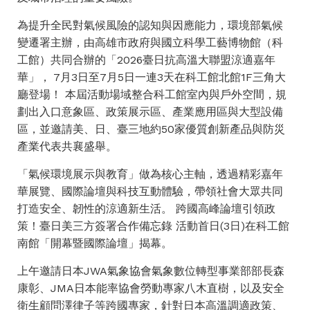
為提升全民對氣候風險的認知與因應能力，環境部氣候
變遷署主辦，由高雄市政府與國立科學工藝博物館（科
工館）共同合辦的「2026臺日抗高溫大聯盟涼適嘉年
華」， 7月3日至7月5日一連3天在科工館北館1F三角大
廳登場！ 本屆活動場域整合科工館室內與戶外空間，規
劃出入口意象區、政策展示區、產業應用區與大型設備
區，並邀請美、日、臺三地約50家優質創新產品與防災
產業代表共襄盛舉。
「氣候環境展示與教育」做為核心主軸，透過精彩嘉年
華展覽、國際論壇與科技互動體驗，帶領社會大眾共同
打造安全、韌性的涼適新生活。 跨國高峰論壇引領政
策！臺日美三方簽署合作備忘錄 活動首日(3日)在科工館
南館「開幕暨國際論壇」揭幕。
上午邀請日本JWA氣象協會氣象數位轉型事業部部長森
康彰、JMA日本能率協會勞動專家八木直樹，以及安全
衛生顧問澤律子等跨國專家，針對日本高溫調適政策、