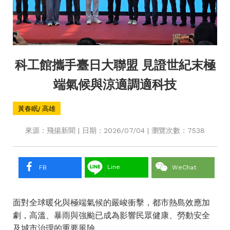
科工館攜手臺日大聯盟 見證世紀末極
端氣候與涼適調適科技
黃春眠/ 高雄
來源：飛揚新聞 | 日期：2026/07/04 | 瀏覽次數：7538
Line
FB
WeChat
面對全球暖化與極端氣候的嚴峻衝擊，都市熱島效應加
劇，高溫、暴雨與強颱已成為影響民眾健康、勞動安全
及城市治理的重要風險。