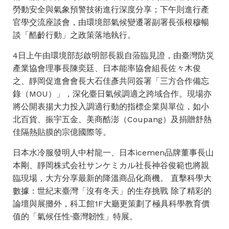
勞動安全與氣象預警技術進行深度分享；下午則進行產
官學交流座談會，由環境部氣候變遷署副署長張根穆暢
談「酷齡行動」之政策落地執行。
4日上午由環境部彭啟明部長親自蒞臨見證，由臺灣防災
產業協會理事長陳奕廷、日本能率協會組長佐々木俊
之、靜岡促進會會長大石佳彥共同簽署「三方合作備忘
錄（MOU）」，深化臺日氣候調適之跨域合作。現場亦
將公開表揚大力投入調適行動的指標企業與單位，如小
北百貨、振宇五金、美商酷澎（Coupang）及捐贈舒熱
佳隔熱貼膜的宗億國際等。
日本水冷服發明人中村龍一、日本icemen品牌董事長山
本剛、靜岡株式会社サンケミカル社長神谷俊範也將親
臨現場，大方分享最新的降溫商品化商機。 直擊科學大
數據：世紀末臺灣「沒有冬天」的生存挑戰 除了精彩的
論壇與展攤外，科工館1F大廳更策劃了極具科學教育價
值的「氣候任性·臺灣韌性」特展。