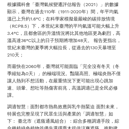
根據國科會「臺灣氣候變遷評估報告（2021）」的數據
顯示，臺灣在過去110年（1911-2020年）間，年平均氣
溫已上升約1.6°C；在科學家模擬最嚴峻的碳排放情境
（RCP8.5）下，本世紀末臺灣的平均氣溫可能大幅上升
3.4°C，且都會區的升溫情況將比其他地區更為劇烈，高
溫高達36°C以上的日子預期將增加48天。 報告更指出，
世紀末臺灣的夏季將大幅拉長，從過去的130天暴增至
210天；
而最快在2060年，臺灣就可能面臨「完全沒有冬天（冬
季縮短為0天）」的極端現況。豔陽高照、極端炎熱不僅
讓人熱到不想活動，在嚴重情況下更可能出現心跳加
速、頭暈、想吐等熱傷害前兆，高溫調適已是全民必修
課。
調適智慧：面對都市熱島效應與乳牛熱緊迫 面對未來，
特展也完整呈現了民眾生活與產業的「調適智慧」如
下： 臺北市（遮蔭通風組合）：綜合多種調適手段，綜
合種植綠色植物並優先選擇喬木提供涼爽遮蔭、推動建