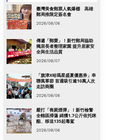
臺灣美食郵票人氣爆棚 高雄
郵局推限定簽名會
2026/08/06
傳遞「郵愛」！新竹郵局協助
獨居長者整理家園 提升居家安
全與生活品質
2026/08/07
「旗津X哈瑪星盛夏優惠券」串
聯風箏節 首週吸引逾10萬人次
走訪商圈
2026/08/06
嚴打「喪屍煙彈」！新竹檢警
全轄區掃蕩 緝獲1.7公斤依托咪
酯、移送135起毒駕
2026/08/06