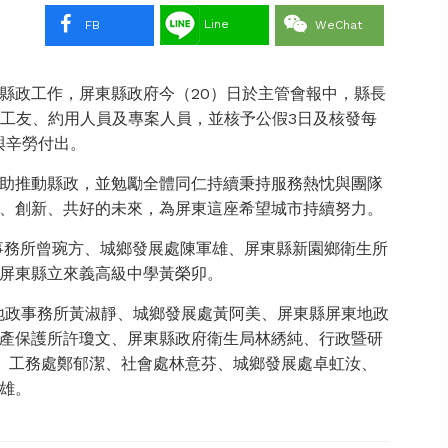
Line
FB
WeChat
縣政工作，屏東縣政府今（20）日於主管會報中，縣長
優工友、約用人員及專案人員，並核予公假3日及核發每
與辛勞付出。
助推動縣政，並勉勵全體同仁持續秉持服務熱忱與團隊
、創新、共好的未來，為屏東這座希望城市持續努力。
政事務所曾琬方、城鄉發展處陳軍雄、屏東縣新園鄉衛生所
屏東縣立來義高級中學黃榮卯。
春地政事務所黃淑靜、城鄉發展處黃阿美、屏東縣屏東地政
產保護所許瓊文、屏東縣政府衛生局林綉純、行政暨研
名： 工務處鄭郁潔、社會處林意芬、城鄉發展處卓虹汝、
雄。