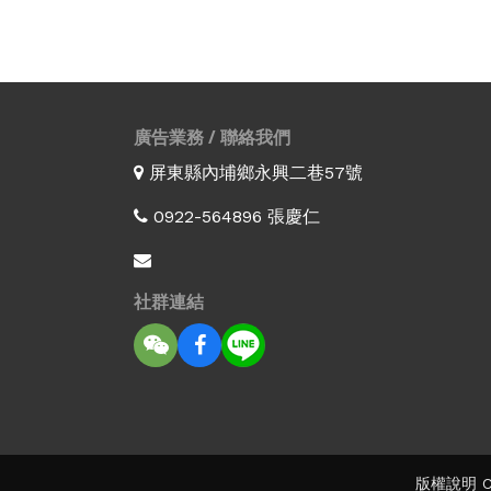
廣告業務 / 聯絡我們
屏東縣內埔鄉永興二巷57號
0922-564896 張慶仁
社群連結
版權說明 Co