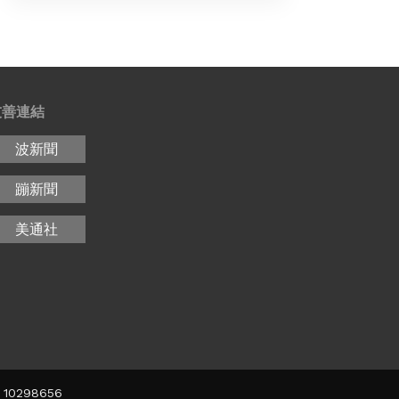
友善連結
波新聞
蹦新聞
美通社
10298656