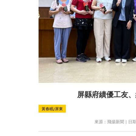
屏縣府績優工友、
黃春眠/屏東
來源：飛揚新聞 | 日期：