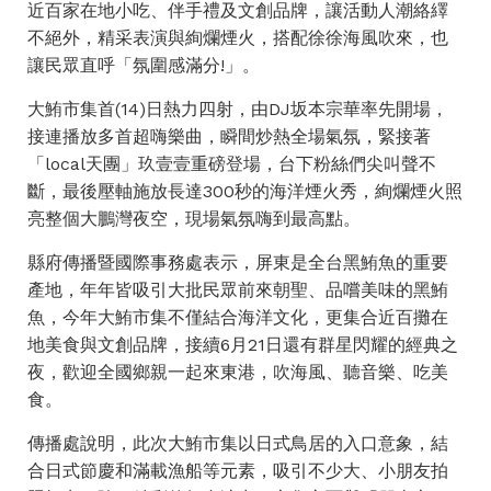
近百家在地小吃、伴手禮及文創品牌，讓活動人潮絡繹
不絕外，精采表演與絢爛煙火，搭配徐徐海風吹來，也
讓民眾直呼「氛圍感滿分!」。
大鮪市集首(14)日熱力四射，由DJ坂本宗華率先開場，
接連播放多首超嗨樂曲，瞬間炒熱全場氣氛，緊接著
「local天團」玖壹壹重磅登場，台下粉絲們尖叫聲不
斷，最後壓軸施放長達300秒的海洋煙火秀，絢爛煙火照
亮整個大鵬灣夜空，現場氣氛嗨到最高點。
縣府傳播暨國際事務處表示，屏東是全台黑鮪魚的重要
產地，年年皆吸引大批民眾前來朝聖、品嚐美味的黑鮪
魚，今年大鮪市集不僅結合海洋文化，更集合近百攤在
地美食與文創品牌，接續6月21日還有群星閃耀的經典之
夜，歡迎全國鄉親一起來東港，吹海風、聽音樂、吃美
食。
傳播處說明，此次大鮪市集以日式鳥居的入口意象，結
合日式節慶和滿載漁船等元素，吸引不少大、小朋友拍