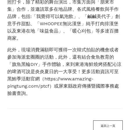
照打卡，除了精彩的舞台演出，市集方面與「朋來市
集」合作，並邀請眾多在地品牌、各式風格餐飲與手作
品牌，包括:「我覺得可以氣泡飲」、「鹹鹹美代子」創
意手作甜點、「WHOOPEE無比漢堡」純手打肉排漢堡
以及東港在地「味益食品」、「暖心刈包」等多達百攤
商家。
此外，現場消費滿額即可獲得一次韓式拍貼的機會或者
參加海派套圈圈的活動，此外，還有結合食魚教育的
「旗魚黑輪DIY」手作體驗，來到東港海鮮燒烤搭配沁涼
的啤酒可說是炎炎夏日的一大享受！更多活動資訊可至
黑鮪季活動官網（https://www.amazing-
pingtung.com/ptcf）或屏東縣政府傳播暨國際事務處
臉書查詢。
返回上一頁