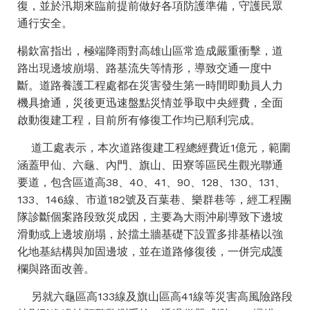
復，並於汛期來臨前提前做好各項防護準備，守護民眾
通行安全。
楊欽富指出，極端降雨對高雄山區常造成嚴重衝擊，道
路出現邊坡崩塌、路基流失等情形，導致交通一度中
斷。道路養護工程處都在災害發生第一時間即動員人力
機具搶通，災後更迅速盤點災情並爭取中央經費，全面
啟動復建工程，目前所有修復工作均已順利完成。
道工處表示，本次道路復建工程總經費近1億元，範圍
涵蓋甲仙、六龜、內門、旗山、田寮等區民生觀光聯通
要道，包含區道高38、40、41、90、128、130、131、
133、146線、市道182號及百葉巷、樂群巷等，經工程團
隊診斷個案路段致災成因，主要為大雨沖刷導致下邊坡
滑動或上邊坡崩塌，於擋土牆基礎下設置多排基樁以強
化地基結構與加固邊坡，並在道路修復後，一併完成護
欄與路面改善。
另就六龜區高133線及旗山區高41線等災害高風險路段