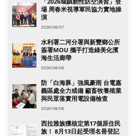
「2026城鎮韌性防空演習」登
場 周春米視導軍民協力實地操
演
2026/08/07
水利署二河分署與新豐鄉公所
簽署MOU 攜手打造綠美化濱
海生活廊帶
2026/08/06
防「白海豚」強風豪雨 台電嘉
義區處全力戒備 籲畜牧養殖業
與民眾落實用電設備檢查
2026/08/06
西拉雅族獲核定第17個原住民
族！ 8月13日起受理名冊登記