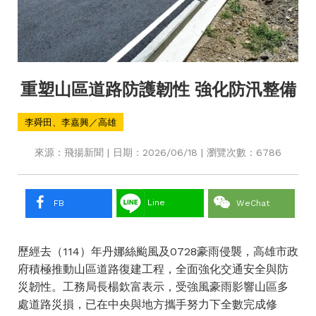
重塑山區道路防護韌性 強化防汛整備
李舜田、李嘉興／高雄
來源：飛揚新聞 | 日期：2026/06/18 | 瀏覽次數：6786
Line
FB
WeChat
歷經去（114）年丹娜絲颱風及0728豪雨侵襲，高雄市政
府積極推動山區道路復建工程，全面強化交通安全與防
災韌性。工務局長楊欽富表示，受強風豪雨影響山區多
處道路災損，已在中央與地方攜手努力下全數完成修