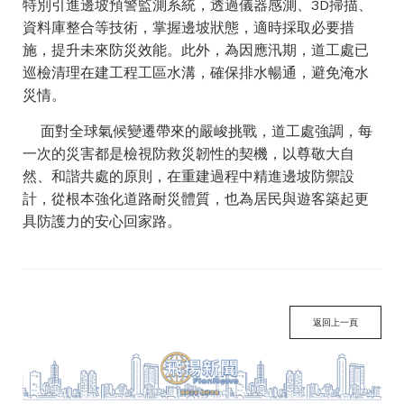
特別引進邊坡預警監測系統，透過儀器感測、3D掃描、
資料庫整合等技術，掌握邊坡狀態，適時採取必要措
施，提升未來防災效能。此外，為因應汛期，道工處已
巡檢清理在建工程工區水溝，確保排水暢通，避免淹水
災情。
面對全球氣候變遷帶來的嚴峻挑戰，道工處強調，每
一次的災害都是檢視防救災韌性的契機，以尊敬大自
然、和諧共處的原則，在重建過程中精進邊坡防禦設
計，從根本強化道路耐災體質，也為居民與遊客築起更
具防護力的安心回家路。
返回上一頁