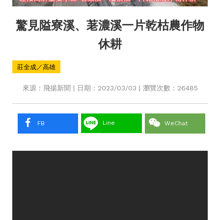
驚見隘寮溪、荖濃溪一片乾枯農作物
休耕
莊全成／高雄
來源：飛揚新聞 | 日期：2023/03/03 | 瀏覽次數：26485
Line
FB
WeChat