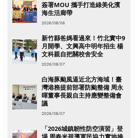
簽署MOU 攜手打造綠美化濱
海生活廊帶
2026/08/06
新竹縣爸媽看過來！竹北實中9
月開學、文興高中明年招生 楊
文科親自把關校舍安全
2026/08/07
白海豚颱風逼近北方海域！臺
灣港務提前部署防颱整備 周永
暉董事長親自主持應變整備會
議
2026/08/07
「2026城鎮韌性防空演習」登
場 周春米視導軍民協力實地操