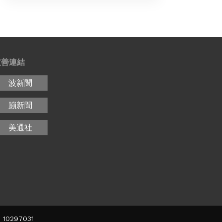
友善連結
波新聞
蹦新聞
美通社
10297031