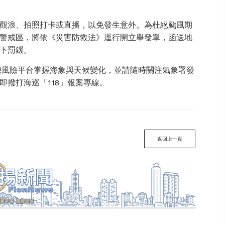
觀浪、拍照打卡或直播，以免發生意外。為杜絕颱風期
警戒區，將依《災害防救法》逕行開立舉發單，函送地
下罰鍰。
遊憩風險平台掌握海象與天候變化，並請隨時關注氣象署發
撥打海巡「118」報案專線。
返回上一頁