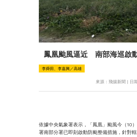
鳳凰颱風逼近 南部海巡啟動
李舜田、李嘉興／高雄
來源：飛揚新聞 | 日期：
依據中央氣象署表示，「鳳凰」颱風今（10
署南部分署已即刻啟動防颱整備措施，針對轄