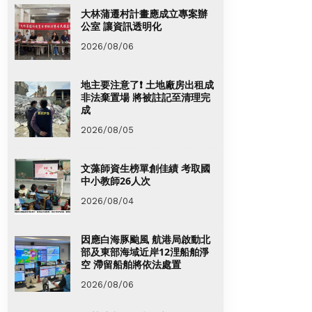
大林蒲遷村計畫應成立專案辦
公室 讓資訊透明化
2026/08/06
地主要注意了❗ 土地廠房出租成
非法棄置場 將被註記至清理完
成
2026/08/05
文藻師資生榜單創佳績 考取國
中小教師26人次
2026/08/04
因應白海豚颱風 航港局啟動北
部及東部海域近岸12浬船舶淨
空 滯留船舶將依法處置
2026/08/06