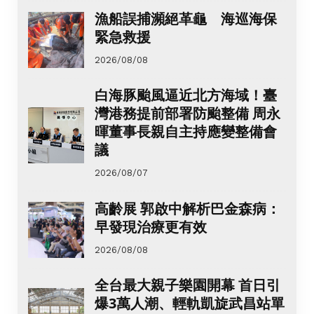
漁船誤捕瀕絕革龜 海巡海保
緊急救援
2026/08/08
白海豚颱風逼近北方海域！臺
灣港務提前部署防颱整備 周永
暉董事長親自主持應變整備會
議
2026/08/07
高齡展 郭啟中解析巴金森病：
早發現治療更有效
2026/08/08
全台最大親子樂園開幕 首日引
爆3萬人潮、輕軌凱旋武昌站單