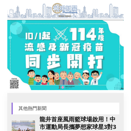
其他熱門新聞
龍井首座風雨籃球場啟用！中
市運動局長攜夢想家球星3對3