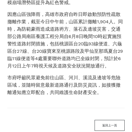
模崩塌潛勢區提升為紅色警戒。
因應山區強降雨，高雄市政府自昨日即啟動預防性疏散
撤離作業，截至今日中午前，山區累計撤離1,904人。同
時，為防範豪雨造成道路坍方、落石及邊坡災害，交通
部公路局南區養護工程分局自6月8日晚間10時起實施預
警性道路封閉措施，包括桃源區台20臨93線便道、六龜
區台27線、台20線寶來至桃源路段及甲仙至那瑪夏台29
臨11線便道等4處重要聯外道路均已全線封閉，預計於6
月12日上午7時視天候及道路安全狀況開放通行。
市府呼籲民眾避免前往山區、河川、溪流及邊坡等危險
區域，並隨時留意最新道路通行及防災資訊，如接獲撤
離通知應立即配合，共同維護生命財產安全。
返回上一頁