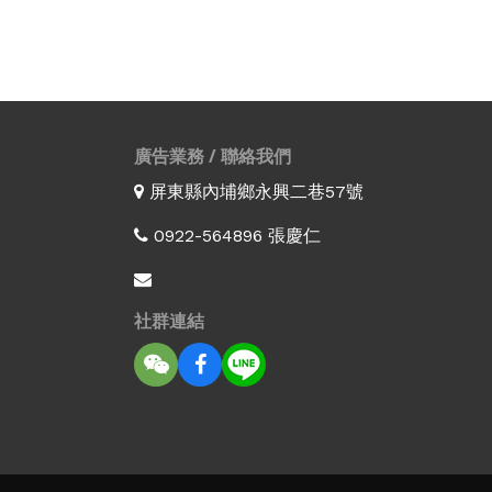
廣告業務 / 聯絡我們
屏東縣內埔鄉永興二巷57號
0922-564896 張慶仁
社群連結