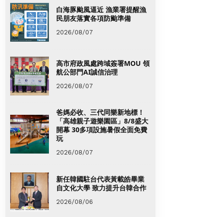
白海豚颱風逼近 漁業署提醒漁
民朋友落實各項防颱準備
2026/08/07
高市府政風處跨域簽署MOU 領
航公部門AI誠信治理
2026/08/07
爸媽必收、三代同樂新地標！
「高雄親子遊樂園區」8/8盛大
開幕 30多項設施暑假全面免費
玩
2026/08/07
新任韓國駐台代表黃載皓畢業
自文化大學 致力提升台韓合作
2026/08/06