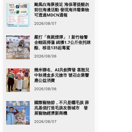
颱風白海豚接近 海保署提醒勿
前往海邊活動 發現海洋廢棄物
可透過MDCN通報
2026/08/07
嚴打「喪屍煙彈」！新竹檢警
全轄區掃蕩 緝獲1.7公斤依托咪
酯、移送135起毒駕
2026/08/06
幾米聯名、AI共創齊發 喜憨兒
中秋禮盒多元搶市 號召企業響
應公益消費
2026/08/06
國際寵物節，不只是曬毛孩 薛
兆基倡打造毛孩友善城市 發
展寵物經濟新商機
2026/08/07