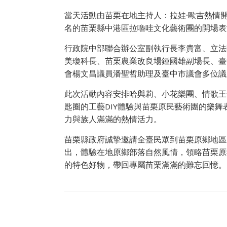
當天活動由苗栗在地主持人：拉娃·歐吉熱情開
名的苗栗縣中港區拉嚕哇文化藝術團的開場表
行政院中部聯合辦公室副執行長李貴富、立法
美瓊科長、苗栗農業改良場鍾國雄副場長、臺
會楊文昌議員潘聖哲助理及臺中市議會多位議
此次活動內容安排哈與莉、小花樂團、情歌王
匙圈的工藝DIY體驗與苗栗原民藝術團的樂
力與族人滿滿的熱情活力。
苗栗縣政府誠摯邀請全臺民眾到苗栗原鄉地區
出，體驗在地原鄉部落自然風情，領略苗栗原
的特色好物，帶回專屬苗栗滿滿的難忘回憶。