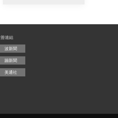
友善連結
波新聞
蹦新聞
美通社