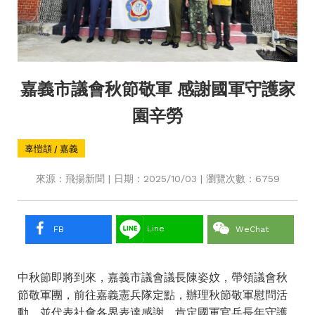
嘉義市議會秋節敬軍 感謝國軍守護家
園辛勞
辜愷頡 / 嘉義
來源：飛揚新聞 | 日期：2025/10/03 | 瀏覽次數：6759
Line
FB
WeChat
中秋節即將到來，嘉義市議會議長陳姿妏，帶領議會秋
節敬軍團，前往嘉義憲兵隊定點，辦理秋節敬軍慰問活
動，並代表社會各界表達感謝，肯定國軍官兵長年守護