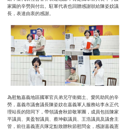
家園的辛勞與付出。駐軍代表也回贈感謝狀給陳姿妏議
長，表達由衷的感謝。
為慰勉嘉義地區國軍官兵弟兄守衛鄉土、愛民助民的辛
勞，嘉義市議會議長陳姿妏在嘉義軍人服務站李永正代
理站長的陪同下，帶領議會秋節敬軍團，成員包括陳家
平議員、黃盈智議員、蔡坤叡議員、王浩議員及議會主
管，前往嘉義憲兵隊定點致贈秋節慰問金，感謝嘉義憲