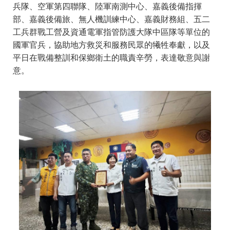
兵隊、空軍第四聯隊、陸軍南測中心、嘉義後備指揮
部、嘉義後備旅、無人機訓練中心、嘉義財務組、五二
工兵群戰工營及資通電軍指管防護大隊中區隊等單位的
國軍官兵，協助地方救災和服務民眾的犧牲奉獻，以及
平日在戰備整訓和保鄉衛土的職責辛勞，表達敬意與謝
意。