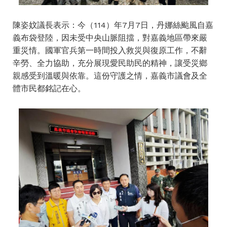
陳姿妏議長表示：今（114）年7月7日，丹娜絲颱風自嘉
義布袋登陸，因未受中央山脈阻擋，對嘉義地區帶來嚴
重災情。國軍官兵第一時間投入救災與復原工作，不辭
辛勞、全力協助，充分展現愛民助民的精神，讓受災鄉
親感受到溫暖與依靠。這份守護之情，嘉義市議會及全
體市民都銘記在心。