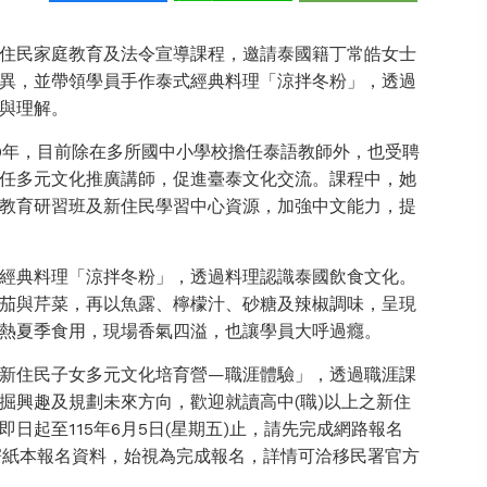
住民家庭教育及法令宣導課程，邀請泰國籍丁常皓女士
異，並帶領學員手作泰式經典料理「涼拌冬粉」，透過
與理解。
0年，目前除在多所國中小學校擔任泰語教師外，也受聘
任多元文化推廣講師，促進臺泰文化交流。課程中，她
教育研習班及新住民學習中心資源，加強中文能力，提
經典料理「涼拌冬粉」，透過料理認識泰國飲食文化。
茄與芹菜，再以魚露、檸檬汁、砂糖及辣椒調味，呈現
熱夏季食用，現場香氣四溢，也讓學員大呼過癮。
新住民子女多元文化培育營—職涯體驗」，透過職涯課
掘興趣及規劃未來方向，歡迎就讀高中(職)以上之新住
日起至115年6月5日(星期五)止，請先完成網路報名
，並於期限內郵寄紙本報名資料，始視為完成報名，詳情可洽移民署官方