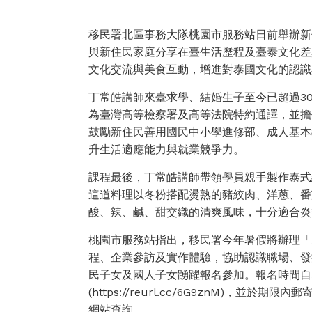
移民署北區事務大隊桃園市服務站日前舉辦新
與新住民家庭分享在臺生活歷程及臺泰文化差
文化交流與美食互動，增進對泰國文化的認識
丁常皓講師來臺求學、結婚生子至今已超過3
為臺灣高等檢察署及高等法院特約通譯，並擔
鼓勵新住民善用國民中小學進修部、成人基本
升生活適應能力與就業競爭力。
課程最後，丁常皓講師帶領學員親手製作泰式
這道料理以冬粉搭配燙熟的豬絞肉、洋蔥、番
酸、辣、鹹、甜交織的清爽風味，十分適合炎
桃園市服務站指出，移民署今年暑假將辦理「
程、企業參訪及實作體驗，協助認識職場、發
民子女及國人子女踴躍報名參加。報名時間自即
(https://reurl.cc/6G9znM)
網站查詢。