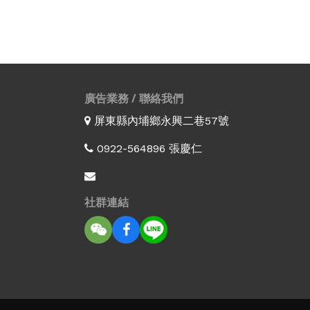
廣告業務 / 聯絡我們
屏東縣內埔鄉永興二巷57號
0922-564896 張慶仁
社群連結