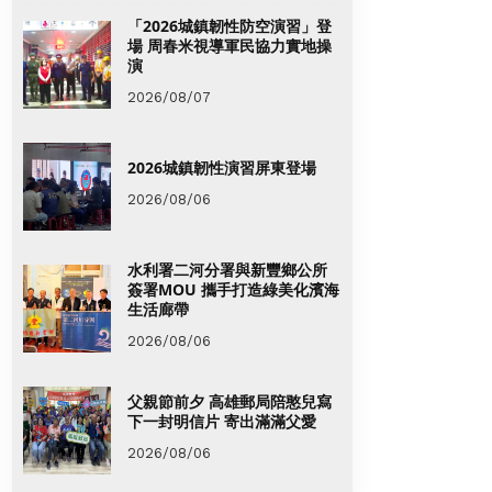
「2026城鎮韌性防空演習」登
場 周春米視導軍民協力實地操
演
2026/08/07
2026城鎮韌性演習屏東登場
2026/08/06
水利署二河分署與新豐鄉公所
簽署MOU 攜手打造綠美化濱海
生活廊帶
2026/08/06
父親節前夕 高雄郵局陪憨兒寫
下一封明信片 寄出滿滿父愛
2026/08/06