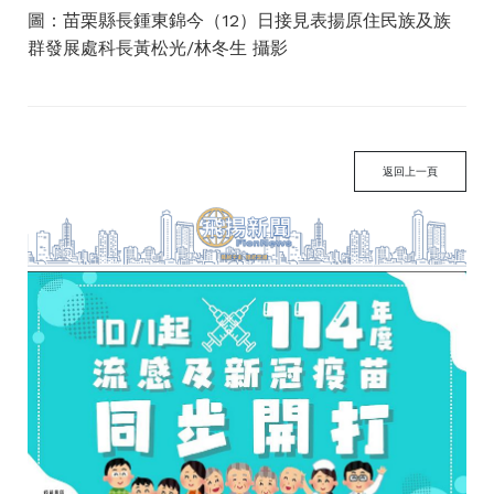
圖：苗栗縣長鍾東錦今（12）日接見表揚原住民族及族
群發展處科長黃松光/林冬生 攝影
返回上一頁