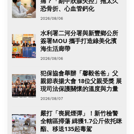
痛？「副甲狀腺失控」拖太久
恐骨折、心血管鈣化
2026/08/06
水利署二河分署與新豐鄉公所
簽署MOU 攜手打造綠美化濱
海生活廊帶
2026/08/06
犯保協會舉辦「馨毅爸爸」父
親節表揚大會 18位父親受獎 展
現司法保護關懷的溫度與力量
2026/08/07
嚴打「喪屍煙彈」！新竹檢警
全轄區掃蕩 緝獲1.7公斤依托咪
酯、移送135起毒駕