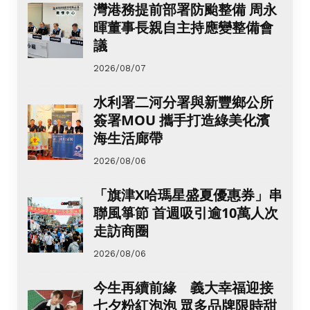
灣港務提前部署防颱整備 周永
暉董事長親自主持應變整備會
議
2026/08/07
水利署二河分署與新豐鄉公所
簽署MOU 攜手打造綠美化濱
海生活廊帶
2026/08/06
「旗津X哈瑪星盛夏優惠券」串
聯風箏節 首週吸引逾10萬人次
走訪商圈
2026/08/06
今生再續前緣 義大幸福迎接
七夕粉紅泡泡 眾多品牌限時甜