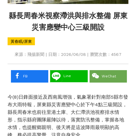
縣長周春米視察滯洪與排水整備 屏東
災害應變中心三級開設
黃春眠/屏東
來源：飛揚新聞 | 日期：2026/06/08 | 瀏覽次數：4567
Line
FB
WeChat
今(8)日鋒面接近及西南風增強，氣象署針對南部5縣市發
布大雨特報，屏東縣災害應變中心於下午4點三級開設，
縣長周春米也前往里港土庫、大仁滯洪池視察排水情
形，指示縣府團隊嚴陣以待，落實防汛整備，掌握各地
水情，也提醒鄉親明、後天將是這波降雨最明顯的高
峰，務必提高警覺，注意自身安全。