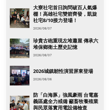
大寮社宅首日詢問破百人氣爆
棚！高雄社宅雙箭齊發，凱旋
社宅8/10接力登場！
2026/08/07
珍貴古砲重現左堆蕭屋 傳承六
堆保鄉衛土歷史記憶
2026/08/07
2026城鎮韌性演習屏東登場
2026/08/06
防「白海豚」強風豪雨 台電嘉
義區處全力戒備 籲畜牧養殖業
與民眾落實用電設備檢查