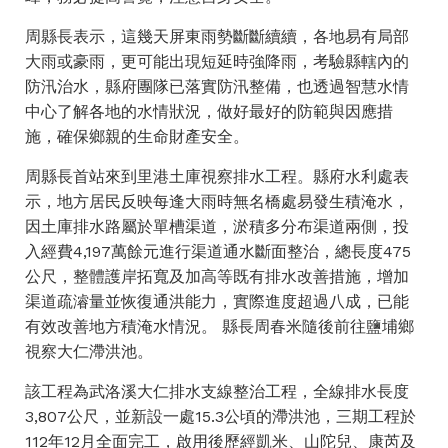
周縣長表示，這幾天屏東雨勢斷斷續續，各地易有局部
大雨或豪雨，更可能出現短延時強降雨，考驗縣轄內的
防汛治水，縣府團隊已落實防汛整備，也透過智慧水情
中心了解各地的水情狀況，做好最好的防範與因應措
施，確保鄉親的生命財產安全。
周縣長首站來到里港土庫視察排水工程。縣府水利處表
示，地方居民反映每逢大雨時無名橋處易發生積淹水，
因土庫排水路屬於單槽渠道，淤積多分布渠道兩側，投
入經費4,197萬餘元進行渠道通水斷面整治，總長度475
公尺，整體護岸拓寬及加高等既有排水改善措施，增加
渠道疏濬量並恢復通洪能力，實際進度超過八成，已能
有效改善地方積淹水情況。 縣長周春米隨後前往鹽埔鄉
視察大仁滯洪池。
該工程為武洛溪大仁排水支線整治工程，全線排水長度
3,807公尺，並新設一處15.3公頃的滯洪池，三期工程於
112年12月全面完工，啟用後歷經凱米、山陀兒、康芮及