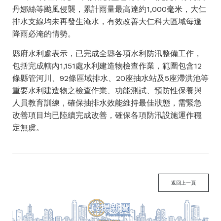
丹娜絲等颱風侵襲，累計雨量最高達約1,000毫米，大仁
排水支線均未再發生淹水，有效改善大仁科大區域每逢
降雨必淹的情勢。
縣府水利處表示，已完成全縣各項水利防汛整備工作，
包括完成轄內1,151處水利建造物檢查作業，範圍包含12
條縣管河川、92條區域排水、20座抽水站及5座滯洪池等
重要水利建造物之檢查作業、功能測試、預防性保養與
人員教育訓練，確保抽排水效能維持最佳狀態，需緊急
改善項目均已陸續完成改善，確保各項防汛設施運作穩
定無虞。
返回上一頁