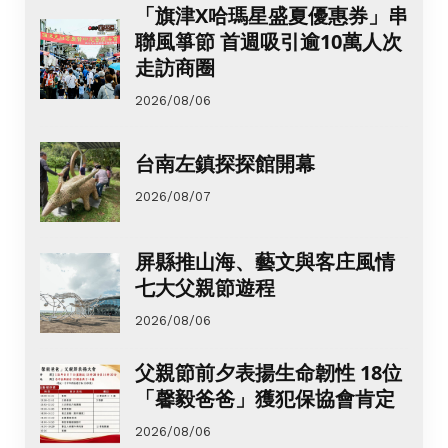
「旗津X哈瑪星盛夏優惠券」串
聯風箏節 首週吸引逾10萬人次
走訪商圈
2026/08/06
台南左鎮探探館開幕
2026/08/07
屏縣推山海、藝文與客庄風情
七大父親節遊程
2026/08/06
父親節前夕表揚生命韌性 18位
「馨毅爸爸」獲犯保協會肯定
2026/08/06