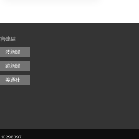
友善連結
波新聞
蹦新聞
美通社
10298397