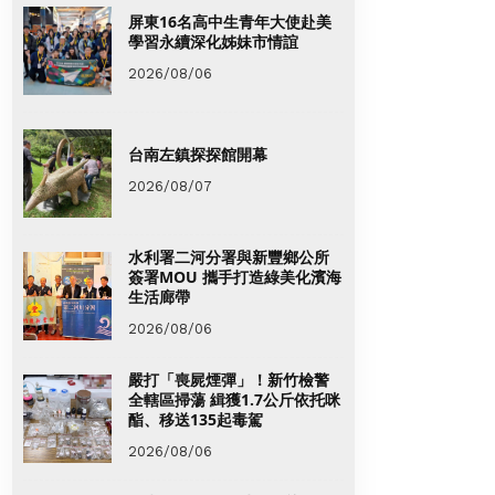
屏東16名高中生青年大使赴美
學習永續深化姊妹市情誼
2026/08/06
台南左鎮探探館開幕
2026/08/07
水利署二河分署與新豐鄉公所
簽署MOU 攜手打造綠美化濱海
生活廊帶
2026/08/06
嚴打「喪屍煙彈」！新竹檢警
全轄區掃蕩 緝獲1.7公斤依托咪
酯、移送135起毒駕
2026/08/06