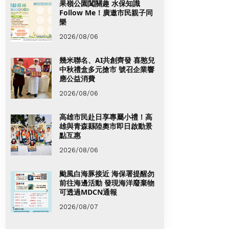
果嶺公園闖關趣 水保知識
Follow Me！廣邀市民親子同
樂
2026/08/06
幾米聯名、AI共創齊發 喜憨兒
中秋禮盒多元搶市 號召企業響
應公益消費
2026/08/06
高雄市民赴日享專屬小禮！高
雄與青森縣陸奧市即日啟動景
點互惠
2026/08/06
颱風白海豚接近 海保署提醒勿
前往海邊活動 發現海洋廢棄物
可透過MDCN通報
2026/08/07