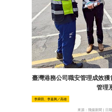
臺灣港務公司職安管理成效獲肯
管理
李舜田、李嘉興／高雄
來源：飛揚新聞 | 日期：2