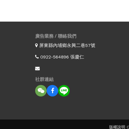
廣告業務 / 聯絡我們
屏東縣內埔鄉永興二巷57號
0922-564896 張慶仁
社群連結
版權說明 Co