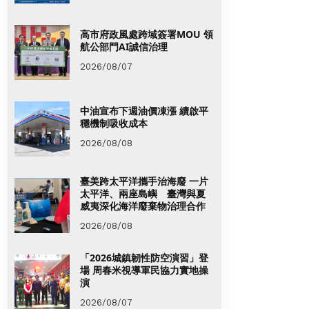
高市府政風處跨域簽署MOU 領
航公部門AI誠信治理
2026/08/07
中油宣布下週油價凍漲 續啟平
穩機制吸收成本
2026/08/08
臺美跨太平洋攜手治海廢 一片
太平洋、兩座島嶼 臺灣與夏
威夷深化海洋廢棄物治理合作
2026/08/08
「2026城鎮韌性防空演習」登
場 周春米視導軍民協力實地操
演
2026/08/07