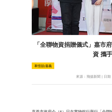
「全聯物資捐贈儀式」嘉市府
資 攜
辜愷頡/嘉義
來源：飛揚新聞 | 日期：2
嘉義市政府今（6）日在實物銀行舉行「全聯