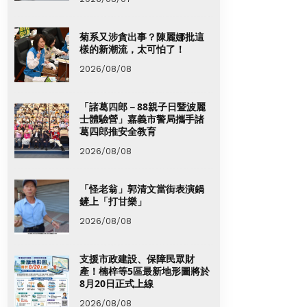
菊系又涉貪出事？陳麗娜批這
樣的新潮流，太可怕了！
2026/08/08
「諸葛四郎－88親子日暨波麗
士體驗營」嘉義市警局攜手諸
葛四郎推安全教育
2026/08/08
「怪老翁」郭清文當街表演鍋
鏟上「打甘樂」
2026/08/08
支援市政建設、保障民眾財
產！楠梓等5區最新地形圖將於
8月20日正式上線
2026/08/08