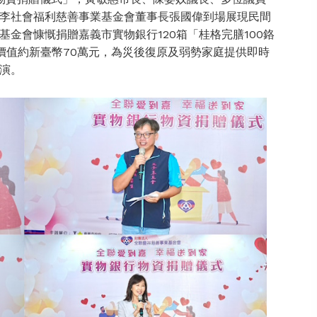
李社會福利慈善事業基金會董事長張國偉到場展現民間
金會慷慨捐贈嘉義市實物銀行120箱「桂格完膳100鉻
價值約新臺幣70萬元，為災後復原及弱勢家庭提供即時
演。