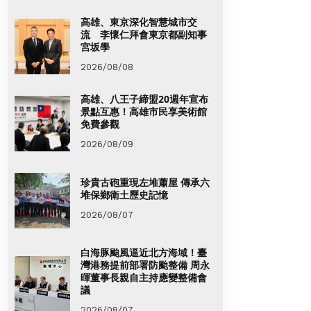
高雄、東京深化智慧城市交
流 李懷仁拜會東京都副知事
宮坂學
2026/08/08
高雄、八王子締盟20週年宣布
景點互惠！高雄市民享美術館
免費參觀
2026/08/09
珍貴古砲重現左堆蕭屋 傳承六
堆保鄉衛土歷史記憶
2026/08/07
白海豚颱風逼近北方海域！臺
灣港務提前部署防颱整備 周永
暉董事長親自主持應變整備會
議
2026/08/07