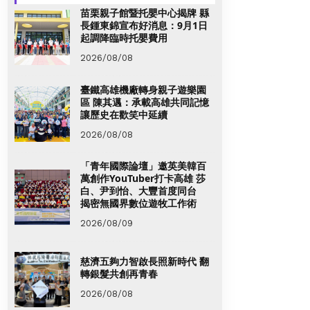
苗栗親子館暨托嬰中心揭牌 縣
長鍾東錦宣布好消息：9月1日
起調降臨時托嬰費用
2026/08/08
臺鐵高雄機廠轉身親子遊樂園
區 陳其邁：承載高雄共同記憶
讓歷史在歡笑中延續
2026/08/08
「青年國際論壇」邀英美韓百
萬創作YouTuber打卡高雄 莎
白、尹到怡、大豐首度同台
揭密無國界數位遊牧工作術
2026/08/09
慈濟五夠力智啟長照新時代 翻
轉銀髮共創再青春
2026/08/08