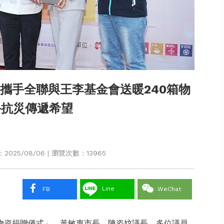
攜手全聯與王李基金會送暖240箱物
手抗災傳遞希望
025/08/06 | 瀏覽次數：13965
Line
FB
WeChat
物資捐贈儀式」，黃敏惠市長、陳姿妏議長、多位議員