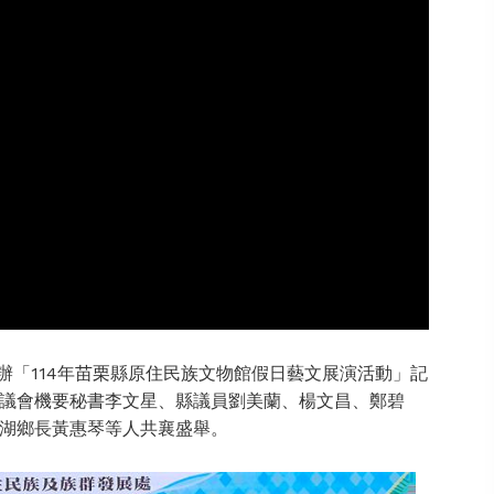
舉辦「114年苗栗縣原住民族文物館假日藝文展演活動」記
議會機要秘書李文星、縣議員劉美蘭、楊文昌、鄭碧
湖鄉長黃惠琴等人共襄盛舉。