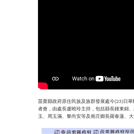
苗栗縣政府原住民族及族群發展處今(23)日
者會，由處長盧曉玲主持，包括縣長鍾東錦、
玉、周玉滿、黎尚安等及南庄鄉長羅春蓮、大