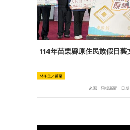
114年苗栗縣原住民族假日
林冬生／苗栗
來源：飛揚新聞 | 日期：2