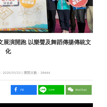
藝文展演開跑 以樂聲及舞蹈傳揚傳統文
化
025/01/23 | 瀏覽次數：39444
Line
FB
WeChat