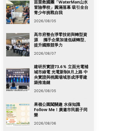
苗栗救國團「WaterMan山水
冒險學校」圓滿落幕 吸引全台
青少年挑戰自我
2026/08/05
高市府整合淨零技術與轉型資
源 攜手企業加速低碳轉型、
提升國際競爭力
2026/08/07
建研所實證73.6％ 立面光電補
城市綠電 光電新制8月上路 中
央實證與桃園場域形成淨零建
築推進鏈
2026/08/05
果嶺公園闖關趣 水保知識
Follow Me！廣邀市民親子同
樂
2026/08/06