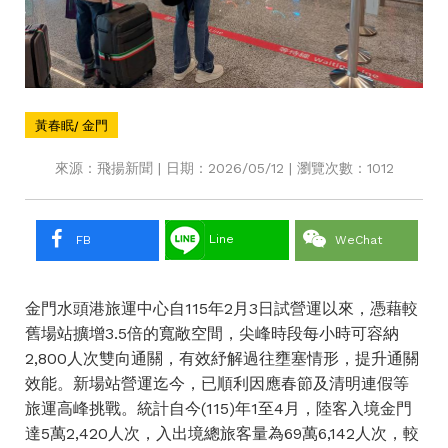
黃春眠/ 金門
來源：飛揚新聞 | 日期：2026/05/12 | 瀏覽次數：1012
Line
FB
WeChat
金門水頭港旅運中心自115年2月3日試營運以來，憑藉較
舊場站擴增3.5倍的寬敞空間，尖峰時段每小時可容納
2,800人次雙向通關，有效紓解過往壅塞情形，提升通關
效能。新場站營運迄今，已順利因應春節及清明連假等
旅運高峰挑戰。統計自今(115)年1至4月，陸客入境金門
達5萬2,420人次，入出境總旅客量為69萬6,142人次，較