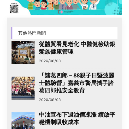
其他熱門新聞
從體質看見老化 中醫健檢助銀
髮族健康管理
2026/08/08
「諸葛四郎－88親子日暨波麗
士體驗營」嘉義市警局攜手諸
葛四郎推安全教育
2026/08/08
中油宣布下週油價凍漲 續啟平
穩機制吸收成本