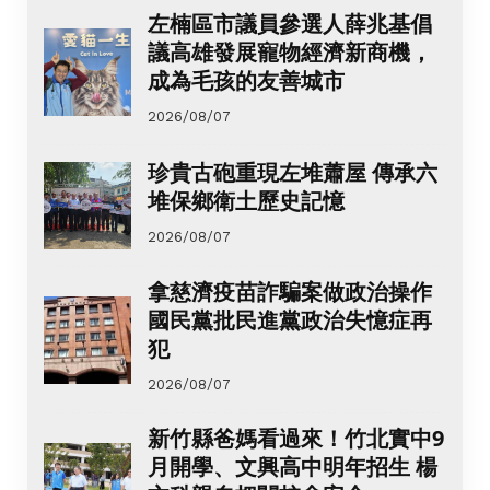
左楠區市議員參選人薛兆基倡
議高雄發展寵物經濟新商機，
成為毛孩的友善城市
2026/08/07
珍貴古砲重現左堆蕭屋 傳承六
堆保鄉衛土歷史記憶
2026/08/07
拿慈濟疫苗詐騙案做政治操作
國民黨批民進黨政治失憶症再
犯
2026/08/07
新竹縣爸媽看過來！竹北實中9
月開學、文興高中明年招生 楊