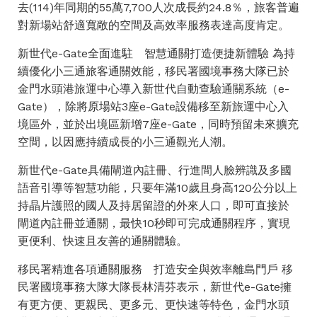
去(114)年同期的55萬7,700人次成長約24.8％，旅客普遍
對新場站舒適寬敞的空間及高效率服務表達高度肯定。
新世代e-Gate全面進駐 智慧通關打造便捷新體驗 為持
續優化小三通旅客通關效能，移民署國境事務大隊已於
金門水頭港旅運中心導入新世代自動查驗通關系統（e-
Gate），除將原場站3座e-Gate設備移至新旅運中心入
境區外，並於出境區新增7座e-Gate，同時預留未來擴充
空間，以因應持續成長的小三通觀光人潮。
新世代e-Gate具備閘道內註冊、行進間人臉辨識及多國
語音引導等智慧功能，只要年滿10歲且身高120公分以上
持晶片護照的國人及持居留證的外來人口，即可直接於
閘道內註冊並通關，最快10秒即可完成通關程序，實現
更便利、快速且友善的通關體驗。
移民署精進各項通關服務 打造安全與效率離島門戶 移
民署國境事務大隊大隊長林清芬表示，新世代e-Gate擁
有更方便、更親民、更多元、更快速等特色，金門水頭