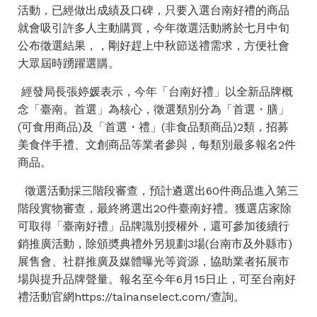
活動，已經做出成績及口碑，只要入選台南好禮的商品
就會吸引許多人主動購買，今年徵選活動將於七月中旬
公布徵選結果，，剛好趕上中秋節送禮需求，方便社會
大眾屆時踴躍選購。
經發局長張婷媛表示，今年「台南好禮」以全新品牌概
念「臺南。首選」為核心，徵選類別分為「首選・膳」
(可食用商品)及「首選・禮」(非食品類商品)2類，招募
美食伴手禮、文創商品等業者參與，每類別最多報名2件
商品。
徵選活動採三階段審查，預計遴選出60件商品進入第三
階段實物審查，最終將選出20件臺南好禮。獲選店家除
可取得「臺南好禮」品牌識別授權外，還可參加後續行
銷推廣活動，除頒奬典禮外另規劃3場(台南市及外縣市)
展售會、社群推廣及媒體曝光等資源，協助業者拓展市
場與提升品牌聲量。報名至今年6月15日止，可至台南好
禮活動官網https://tainanselect.com/查詢。