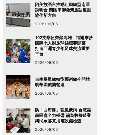
阿美族語言推動組織轉型南區
說明會 四區串聯凝聚族語復振
協作新方向
2026/08/05
192支隊伍齊聚高雄 福爾摩沙
國際七人制足球錦標賽開幕
打造亞洲青少年足球交流重要
平台
2026/08/06
台南舉重館轉型藝術館今開館
明華園戲團營運
2026/08/05
防「白海豚」強風豪雨 台電嘉
義區處全力戒備 籲畜牧養殖業
與民眾落實用電設備檢查
2026/08/06