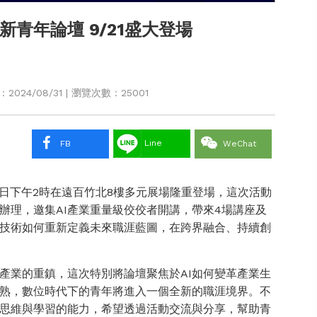
新青年論壇 9/21盛大登場
024/08/31 | 瀏覽次數：25001
Line
FB
WeChat
21日下午2時在遠百竹北8樓多元展場隆重登場，這次活動
辦理，邀集AI產業重量級佼佼者開講，帶來4場講座及
I技術如何重新定義未來職涯藍圖，在跨界融合、持續創
產業的重鎮，這次特別將論壇聚焦於AI如何變革產業生
成熟，數位時代下的青年將進入一個全新的職涯境界。不
思維與學習的能力，希望透過活動交流與分享，幫助青