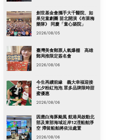
創世基金會攜手大千醫院、如
果兒童劇團 苗北開演《布萊梅
樂隊》 同慶「童心築院」
2026/08/05
臺灣美食郵票人氣爆棚 高雄
郵局推限定簽名會
2026/08/06
今生再續前緣 義大幸福迎接
七夕粉紅泡泡 眾多品牌限時甜
蜜優惠
2026/08/06
因應白海豚颱風 航港局啟動北
部及東部海域近岸12浬船舶淨
空 滯留船舶將依法處置
2026/08/06