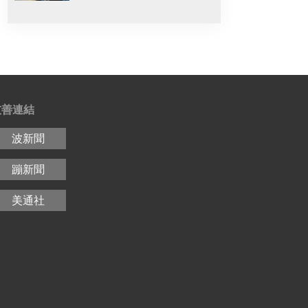
友善連結
波新聞
蹦新聞
美通社