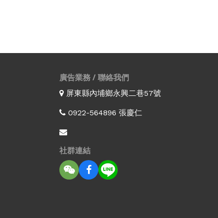
廣告業務 / 聯絡我們
屏東縣內埔鄉永興二巷57號
0922-564896 張慶仁
社群連結