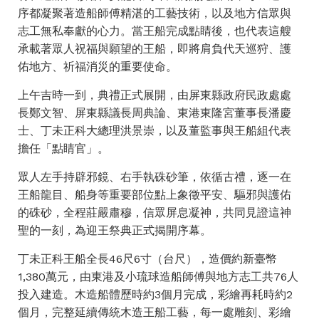
序都凝聚著造船師傅精湛的工藝技術，以及地方信眾與
志工無私奉獻的心力。當王船完成點睛後，也代表這艘
承載著眾人祝福與願望的王船，即將肩負代天巡狩、護
佑地方、祈福消災的重要使命。
上午吉時一到，典禮正式展開，由屏東縣政府民政處處
長鄭文智、屏東縣議長周典論、東港東隆宮董事長潘慶
士、丁未正科大總理洪景崇，以及董監事與王船組代表
擔任「點睛官」。
眾人左手持辟邪鏡、右手執硃砂筆，依循古禮，逐一在
王船龍目、船身等重要部位點上象徵平安、驅邪與護佑
的硃砂，全程莊嚴肅穆，信眾屏息凝神，共同見證這神
聖的一刻，為迎王祭典正式揭開序幕。
丁未正科王船全長46尺6寸（台尺），造價約新臺幣
1,380萬元，由東港及小琉球造船師傅與地方志工共76人
投入建造。木造船體歷時約3個月完成，彩繪再耗時約2
個月，完整延續傳統木造王船工藝，每一處雕刻、彩繪