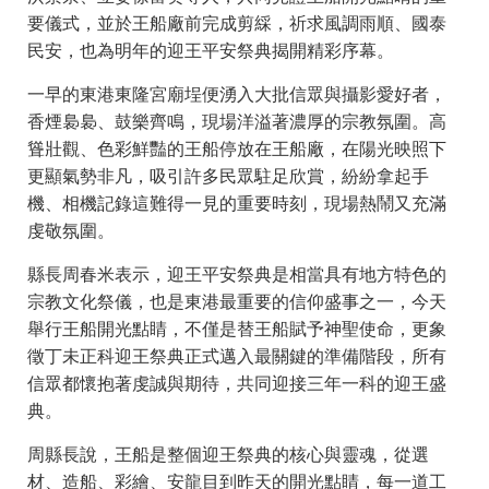
要儀式，並於王船廠前完成剪綵，祈求風調雨順、國泰
民安，也為明年的迎王平安祭典揭開精彩序幕。
一早的東港東隆宮廟埕便湧入大批信眾與攝影愛好者，
香煙裊裊、鼓樂齊鳴，現場洋溢著濃厚的宗教氛圍。高
聳壯觀、色彩鮮豔的王船停放在王船廠，在陽光映照下
更顯氣勢非凡，吸引許多民眾駐足欣賞，紛紛拿起手
機、相機記錄這難得一見的重要時刻，現場熱鬧又充滿
虔敬氛圍。
縣長周春米表示，迎王平安祭典是相當具有地方特色的
宗教文化祭儀，也是東港最重要的信仰盛事之一，今天
舉行王船開光點睛，不僅是替王船賦予神聖使命，更象
徵丁未正科迎王祭典正式邁入最關鍵的準備階段，所有
信眾都懷抱著虔誠與期待，共同迎接三年一科的迎王盛
典。
周縣長說，王船是整個迎王祭典的核心與靈魂，從選
材、造船、彩繪、安龍目到昨天的開光點睛，每一道工