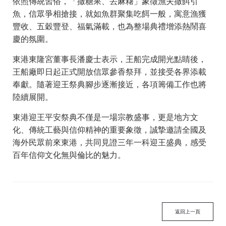
依照傳統習俗，「撒糖果、丟麻糬」象徵漁夫撒餌引
魚，信眾爭相搶接，就如魚群聚集吃餌一般，寓意漁獲
豐收、五穀豐登、福氣滿載，也為整場典禮增添熱鬧喜
慶的氛圍。
東港東隆宮董事長潘慶士表示，王船完成開光點睛後，
王船廠即日起正式開放信眾參香祭拜，並接受各界添載
奉獻。隨著迎王祭典腳步逐漸接近，各項籌備工作也將
陸續展開。
東港迎王平安祭典不僅是一場宗教盛事，更是地方文
化、傳統工藝與信仰精神的重要象徵，誠摯邀請全國及
海外民眾前來東港，共同見證三年一科迎王盛典，感受
百年信仰文化無與倫比的魅力。
返回上一頁