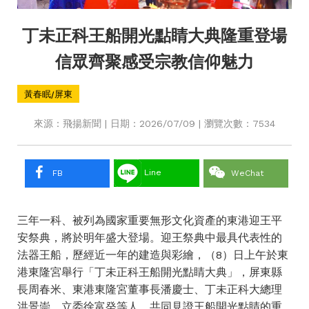
丁未正科王船開光點睛大典隆重登場
信眾齊聚感受宗教信仰魅力
黃春眠/屏東
來源：飛揚新聞 | 日期：2026/07/09 | 瀏覽次數：7534
Line
FB
WeChat
三年一科、被列為國家重要無形文化資產的東港迎王平
安祭典，將於明年盛大登場。迎王祭典中最具代表性的
法器王船，歷經近一年的建造與彩繪，（8）日上午於東
港東隆宮舉行「丁未正科王船開光點睛大典」，屏東縣
長周春米、東港東隆宮董事長潘慶士、丁未正科大總理
洪景崇、立委徐富癸等人，共同見證王船開光點睛的重