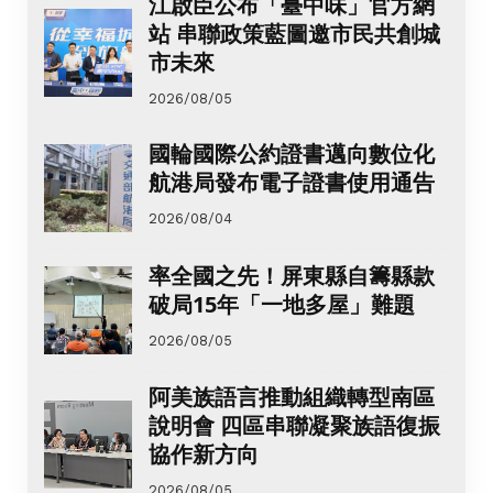
江啟臣公布「臺中味」官方網
站 串聯政策藍圖邀市民共創城
市未來
2026/08/05
國輪國際公約證書邁向數位化
航港局發布電子證書使用通告
2026/08/04
率全國之先！屏東縣自籌縣款
破局15年「一地多屋」難題
2026/08/05
阿美族語言推動組織轉型南區
說明會 四區串聯凝聚族語復振
協作新方向
2026/08/05