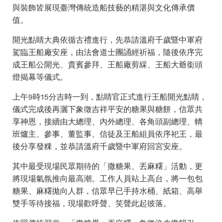
與裝飾皆展現臺灣傳統造船技藝的精湛與文化傳承價
值。
開光點睛大典依循古禮進行，先恭請溫府千歲暨中軍府
駕臨王船廠安座，由法會道士團誦經祈福，隨後依序完
成王船公開光、貴賓參拜、王船廠剪綵、王船大爺銜頭
燈揭幕等儀式。
上午9時15分吉時一到，點睛官正式進行王船開光點睛，
儀式完成後再灑下象徵吉祥平安的糖果與糖餅，信眾共
享神恩，接續由大總理、內外總理、各角頭副總理、轎
班爐主、參事、董監事、信徒及王船組員依序祀王，最
後分享發粿，並恭請溫府千歲暨中軍府回宮安座。
其中最受現場民眾期待的「撒糖果、丟麻糬」活動，更
將現場氣氛推向最高潮。工作人員站上高台，將一包包
糖果、麻糬拋向人群，信眾早已手持水桶、紙箱、高舉
雙手等待接福，現場歡呼聲、笑聲此起彼落。