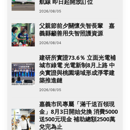
航線 即日起開放訂位
2026/08/05
父親節前夕關懷失智長輩 嘉
義縣籲善用失智照護資源
2026/08/04
建研所實證73.6％ 立面光電補
城市綠電 光電新制8月上路 中
央實證與桃園場域形成淨零建
築推進鏈
2026/08/05
嘉義市民專屬「滿千送百領現
金」8月3日開始兌換 消費5000
送500元現金 補助總額2500萬
兌完為止