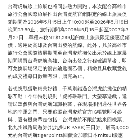
台灣虎航線上旅展也將同步熱力開跑，本次配合高雄市
旅行公會國際旅展推出台灣虎航官網限定的線上旅展促
銷期間為2026年5月15日上午10:00起至2026年5月18日
晚間23:59止，旅行期間為2026年5月15日起至2027年3
月27日，單程未稅NT$1,299起的線上旅展限定優惠促銷
價，適用於高雄及台南出發的航線。此外，凡於高雄市
旅行公會國際旅展期間至台灣虎航攤位出示於線上旅展
期間購買台灣虎航高雄、台南出發之行程確認單者，即
可兌換展場限定的復古鑰匙圈乙個，精緻且具收藏意義
的成交禮每日數量有限，贈完為止。
若想挑戰獲取精美好禮，千萬別錯過台灣虎航攤位的精
彩互動！今年特別規劃「虎將敲敲門」大螢幕遊戲，邀
請民眾參與台灣虎航知識挑戰，在現場推開通往世界各
地的幸運之門。只要追蹤台灣虎航官方IG帳號即可參
與，還有機會帶走包括：台灣虎航不限航點來回機票、
北九州鐵路周遊券(北九州JR PASS)三日券、最高3,000
元的台灣虎航tigerpoints回饋金加贈日本mitsui優惠