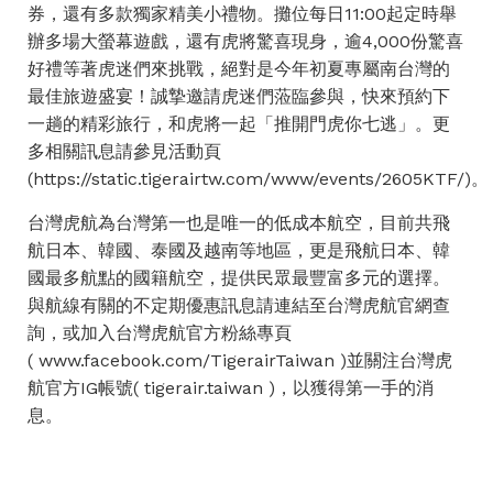
券，還有多款獨家精美小禮物。攤位每日11:00起定時舉
辦多場大螢幕遊戲，還有虎將驚喜現身，逾4,000份驚喜
好禮等著虎迷們來挑戰，絕對是今年初夏專屬南台灣的
最佳旅遊盛宴！誠摯邀請虎迷們蒞臨參與，快來預約下
一趟的精彩旅行，和虎將一起「推開門虎你七逃」。更
多相關訊息請參見活動頁
(
https://static.tigerairtw.com/www/events/2605KTF/
)。
台灣虎航為台灣第一也是唯一的低成本航空，目前共飛
航日本、韓國、泰國及越南等地區，更是飛航日本、韓
國最多航點的國籍航空，提供民眾最豐富多元的選擇。
與航線有關的不定期優惠訊息請連結至台灣虎航官網查
詢，或加入台灣虎航官方粉絲專頁
( www.facebook.com/TigerairTaiwan )並關注台灣虎
航官方IG帳號( tigerair.taiwan )，以獲得第一手的消
息。