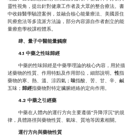
靈性視角，提出針對健康工作者及大眾的整合療法。書
中收錄醫學驗證案例，並融合核心能量療法、美國原住
民療愈法等多流派方法論，部分內容源自作者創立的能
量療愈學校課程體系。
肆、量子中醫能量觸療
4.1
中藥之性味歸經
中藥的性味歸經是中藥學理論的核心內容，用於描
述藥物的性質、作用特點及作用部位，細部說明。
性
指
藥物的寒、熱、溫、涼四氣；
味
指酸、苦、甘、辛、鹹
五味；
歸經
指藥物對特定臟腑經絡的定向作用。
4.2
中藥之引經藥
中藥在人體內的運行方向主要遵循“升降浮沉”的規
律，具體路徑與藥物性質、氣味、質地等因素相關。
運行方向與藥物性質