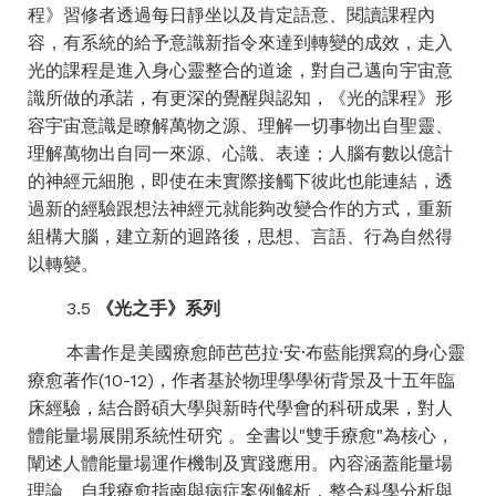
程》習修者透過每日靜坐以及肯定語意、閱讀課程內
容，有系統的給予意識新指令來達到轉變的成效，走入
光的課程是進入身心靈整合的道途，對自己邁向宇宙意
識所做的承諾，有更深的覺醒與認知，《光的課程》形
容宇宙意識是瞭解萬物之源、理解一切事物出自聖靈、
理解萬物出自同一來源、心識、表達；人腦有數以億計
的神經元細胞，即使在未實際接觸下彼此也能連結，透
過新的經驗跟想法神經元就能夠改變合作的方式，重新
組構大腦，建立新的迴路後，思想、言語、行為自然得
以轉變。
3.5
《
光之手》系列
本書作是美國療愈師芭芭拉·安·布藍能撰寫的身心靈
療愈著作(10-12)，作者基於物理學學術背景及十五年臨
床經驗，結合
爵碩大學
與新時代學會的科研成果，對人
體能量場展開系統性研究 。全書以"雙手療愈"為核心，
闡述人體能量場運作機制及實踐應用。內容涵蓋能量場
理論、自我療愈指南與病症案例解析，整合科學分析與