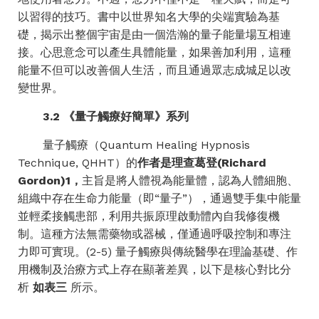
以習得的技巧。書中以世界知名大學的尖端實驗為基
礎，揭示出整個宇宙是由一個浩瀚的量子能量場互相連
接。心思意念可以產生具體能量，如果善加利用，這種
能量不但可以改善個人生活，而且通過眾志成城足以改
變世界。
3.2
《量子觸療好簡單》系列
量子觸療（Quantum Healing Hypnosis
Technique, QHHT）的
作者是理查葛登
(Richard
Gordon)1
，
主旨是將人體視為能量體，認為人體細胞、
組織中存在生命力能量（即“量子”），通過雙手集中能量
並輕柔接觸患部，利用共振原理啟動體內自我修復機
制。這種方法無需藥物或器械，僅通過呼吸控制和專注
力即可實現。(2-5) 量子觸療與傳統醫學在理論基礎、作
用機制及治療方式上存在顯著差異，以下是核心對比分
析
如表三
所示。