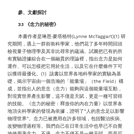
參、文獻探討
3.1 《念力的秘密》
本書作者是琳恩‧麥塔格特(Lynne McTaggart)(1) 研
究期間，遇上一群前衛科學家，他們花了多年時間回頭
檢視量子物理學及其非比尋常的蘊涵。試圖把已有的所
有實驗證據綜合在一個融貫的理論裡，指出念力是如何
運作、可以怎樣把它用於生活，以及它在什麼條件下可
以獲得最優化。(1) 該書以世界各地科學家的實驗為基
礎，揭示宇宙由一個浩瀚的「能量場」（
the Field
）構
成，並指出人的意念（念力）能夠與這個能量場互動，
對現實世界產生影響，這不僅是天賦，更是一種可習得
的技能。《念力的秘密：釋放你的內在力量》以世界各
地頂尖科學家的發現為依據，證明了“人的意念足以影響
物理世界”。念力已被應用在許多領域，包括醫治疾病、
改變物理過程等。我們自己在日常生活中也早已不自覺
地使用著念力。不過，念力不僅不是一種天賦，而是可