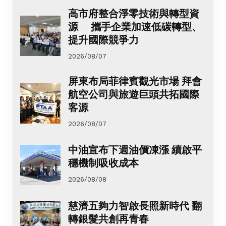
高市府整合淨零技術與轉型資
源 攜手企業加速低碳轉型、
提升國際競爭力
2026/08/07
屏東布局菲律賓觀光市場 拜會
航空公司與旅遊巨頭共拓國際
客源
2026/08/07
中油宣布下週油價凍漲 續啟平
穩機制吸收成本
2026/08/08
慈濟五夠力智啟長照新時代 翻
轉銀髮共創再青春