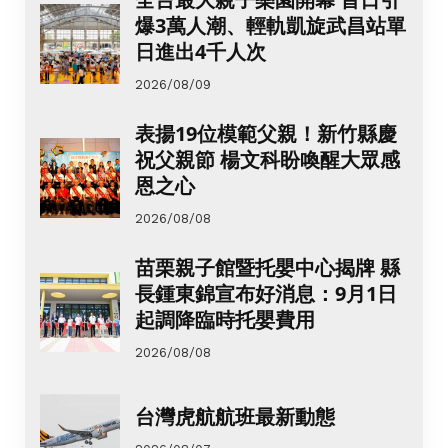
爆3萬人潮、輕軌凱旋武昌站單
日進出4千人次
2026/08/09
表揚19位模範父親！新竹縣慶
祝父親節 楊文科盼喚醒大眾感
恩之心
2026/08/08
苗栗親子館暨托嬰中心揭牌 縣
長鍾東錦宣布好消息：9月1日
起調降臨時托嬰費用
2026/08/08
台灣虎航航班最新動態