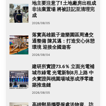
地主要注意了❗ 土地廠房出租成
非法棄置場 將被註記至清理完
成
2026/08/05
落實高雄親子遊樂園區周邊交
通整備 陳其邁：打造安心休憩
環境 迎接全國遊客
2026/08/04
建研所實證73.6％ 立面光電補
城市綠電 光電新制8月上路 中
央實證與桃園場域形成淨零建
築推進鏈
2026/08/05
高雄郵局攜榮服處送物資、訪