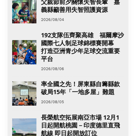
父親節前夕關懷失智長輩 嘉
義縣籲善用失智照護資源
2026/08/04
192支隊伍齊聚高雄 福爾摩沙
國際七人制足球錦標賽開幕
打造亞洲青少年足球交流重要
平台
2026/08/06
率全國之先！屏東縣自籌縣款
破局15年「一地多屋」難題
2026/08/05
長榮航空拓展南亞市場 12月1
日起開航桃園－印度德里直飛
航線 即日起開放訂位