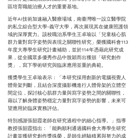
區培育職能治療人才的重要基地。
近年AI技術加速融入醫療場域，南臺灣唯一設立醫學院
的私立綜合型大學-義守大學，再次展現其在健康照護領
域的深厚實力。該校職治系學生王卓瑜以「兒童核心肌
群力量對寫字姿勢與表現之關聯性研究」榮獲國科會113
年度大專學生研究計畫補助，並於114年憑藉此研究成
果，從全國眾多優秀作品中脫穎而出獲頒「研究創作
獎」，寫下學術研究與臨床應用並重的典範。
獲獎學生王卓瑜表示：「本研究採用創新的電腦視覺人
體骨架判斷，且結合深度攝影機進行人體骨架的立體空
間定位，探討核心肌群力量與寫字姿勢之間的關聯性，
藉以了解身體姿勢穩定力量對寫字姿勢的影響，未來可
望應用於臨床實務評估。
特別感謝張韶霞老師在研究過程中的細心指導。」指導
教授張韶霞指出：「能夠順利通過國科會大專學生研究
計畫並獲研究創作獎殊榮，是師生經驗積累與努力的成