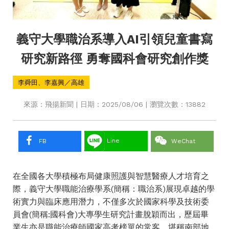
義守大學職治系導入AI引領兒童書寫
研究新路徑 勇奪國科會研究創作獎
李舜田、李嘉興／高雄
來源：飛揚新聞 | 日期：2025/08/06 | 瀏覽次數：13882
Line
FB
WeChat
在全國各大學積極布局健康照護與智慧醫療人才培育之
際，義守大學職能治療學系(簡稱：職治系)展現卓越的學
術實力與臨床應用潛力，不僅多次於國家科學及技術委
員會(簡稱:國科會)大專學生研究計畫脫穎而出，歷屆畢
業生亦是職能治療師國家高考榜單的常客，堪稱南部地