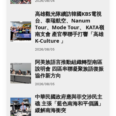
2026/08/04
高雄觀光隊續訪韓國KBS電視
台、泰瑞航空、Nanum
Tour、Mode Tour、 KATA嶺
南支會 產官學聯手打響「高雄
K-Culture 」
2026/08/05
阿美族語言推動組織轉型南區
說明會 四區串聯凝聚族語復振
協作新方向
2026/08/05
中華民國政府應與菲交涉民主
礁 主張「藍色南海和平倡議」
緩解南海衝突