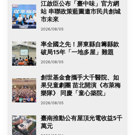
江啟臣公布「臺中味」官方網
站 串聯政策藍圖邀市民共創城
市未來
2026/08/05
率全國之先！屏東縣自籌縣款
破局15年「一地多屋」難題
2026/08/05
創世基金會攜手大千醫院、如
果兒童劇團 苗北開演《布萊梅
樂隊》 同慶「童心築院」
2026/08/05
臺南推動公有屋頂光電收益5千
萬元